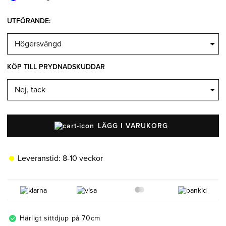
Belysning
Mattor
Soffbord
UTFÖRANDE
:
KÖP TILL PRYDNADSKUDDAR
LÄGG I VARUKORG
Leveranstid:
8-10 veckor
Härligt sittdjup på 70cm