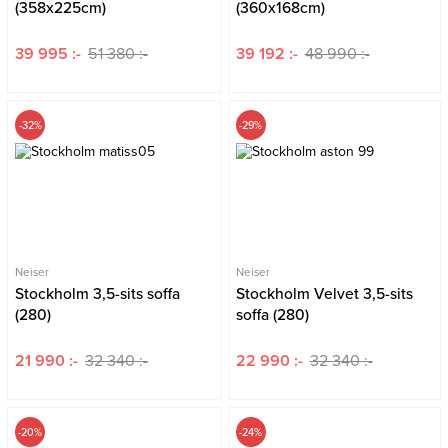
(358x225cm)
(360x168cm)
39 995 :-
51 380 :-
39 192 :-
48 990 :-
-32%
-29%
Neiser
Neiser
Stockholm 3,5-sits soffa
Stockholm Velvet 3,5-sits
(280)
soffa (280)
21 990 :-
32 340 :-
22 990 :-
32 340 :-
-20%
-24%