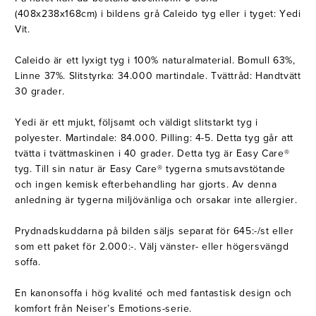
(408x238x168cm) i bildens grå Caleido tyg eller i tyget: Yedi
Vit.
Caleido är ett lyxigt tyg i 100% naturalmaterial. Bomull 63%,
Linne 37%. Slitstyrka: 34.000 martindale. Tvättråd: Handtvätt
30 grader.
Yedi är ett mjukt, följsamt och väldigt slitstarkt tyg i
polyester. Martindale: 84.000. Pilling: 4-5. Detta tyg går att
tvätta i tvättmaskinen i 40 grader. Detta tyg är Easy Care®
tyg. Till sin natur är Easy Care® tygerna smutsavstötande
och ingen kemisk efterbehandling har gjorts. Av denna
anledning är tygerna miljövänliga och orsakar inte allergier.
Prydnadskuddarna på bilden säljs separat för 645:-/st eller
som ett paket för 2.000:-. Välj vänster- eller högersvängd
soffa.
En kanonsoffa i hög kvalité och med fantastisk design och
komfort från Neiser’s Emotions-serie.