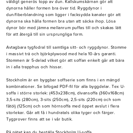
väldigt generös topp av dun. Kallskumskärnan gör att
dynorna håller formen bra över tid. Ryggdynor i
dun/fiberblandning som ligger i facksydda kanaler gör att
dynorna ska hålla formen bra utan att säcka ihop. Lösa
dynor bör med jämna mellanrum puffas till och skakas lätt
för att återgå till sin ursprungliga form.
Avtagbara tygfodral till samtliga sitt- och ryggdynor. Stomme
i massivt trä och björkplywood med hela 10-års garanti.
Stommen är 5-delad vilket gör att soffan enkelt går att bära
in i alla trapphus och hissar.
Stockholm är en byggbar soffserie som finns i en mängd
kombinationer. Se bifogad PDF-fil för alla byggdelar. Tex U-
soffa i större storlek: (453x238cm), divansoffa (360x168cm)
3,5-sits (280cm), 3-sits (250cm), 2,5-sits (220cm) och som
fåtölj (125cm) och som hörnsoffa med öppet avslut i flera
storlekar. Går att få i hundratals olika tyger och färger.
Tygprover finns att se i vår butik.
På nätet kan du beställa Stockholm U-soffa