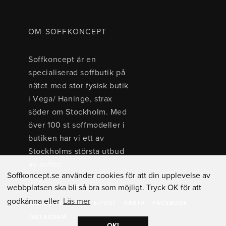
OM SOFFKONCEPT
Soffkoncept är en
specialiserad soffbutik på
nätet med stor fysisk butik
i Vega/ Haninge, strax
söder om Stockholm. Med
över 100 st soffmodeller i
butiken har vi ett av
Stockholms största utbud
av soffor.
Soffkoncept.se använder cookies för att din upplevelse av
webbplatsen ska bli så bra som möjligt. Tryck OK för att
godkänna eller
Läs mer
TEL: 08 - 15 40 00
E-POST
KARTA
FACEBOOK
INSTAGRAM
OK!