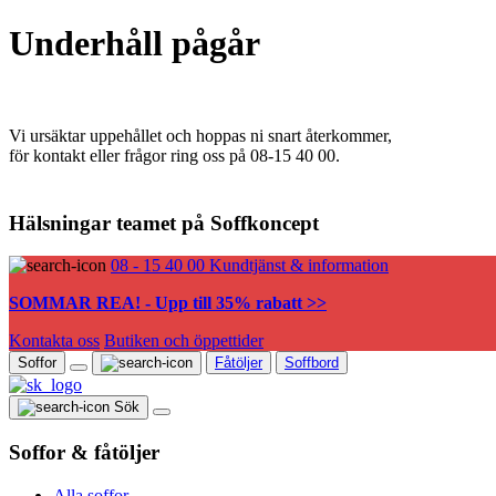
Underhåll pågår
Vi ursäktar uppehållet och hoppas ni snart återkommer,
för kontakt eller frågor ring oss på 08-15 40 00.
Hälsningar teamet på Soffkoncept
08 - 15 40 00
Kundtjänst & information
SOMMAR REA! - Upp till 35% rabatt >>
Kontakta oss
Butiken och öppettider
Soffor
Fåtöljer
Soffbord
Sök
Soffor & fåtöljer
Alla soffor