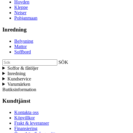
Hovden
Kleppe
Neiser
Pohjanmaan
Inredning
Belysning
Mattor
Soffbord
SÖK
Soffor & fåtöljer
Inredning
Kundservice
Varumärken
Butiksinformation
Kundtjänst
Kontakta oss
Köpvillkor
Frakt & leveranser
Finansiering