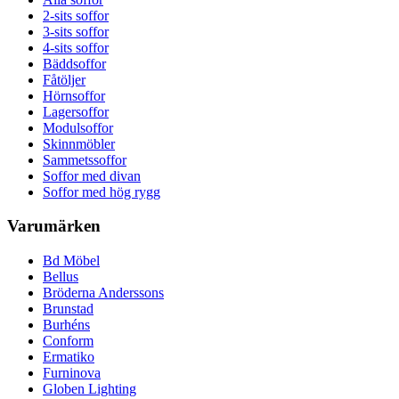
2-sits soffor
3-sits soffor
4-sits soffor
Bäddsoffor
Fåtöljer
Hörnsoffor
Lagersoffor
Modulsoffor
Skinnmöbler
Sammetssoffor
Soffor med divan
Soffor med hög rygg
Varumärken
Bd Möbel
Bellus
Bröderna Anderssons
Brunstad
Burhéns
Conform
Ermatiko
Furninova
Globen Lighting