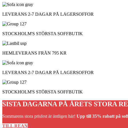
LEVERANS 2-7 DAGAR PÅ LAGERSOFFOR
STOCKHOLM'S STÖRSTA SOFFBUTIK
HEMLEVERANS FRÅN 795 KR
LEVERANS 2-7 DAGAR PÅ LAGERSOFFOR
STOCKHOLM'S STÖRSTA SOFFBUTIK
SISTA DAGARNA PÅ ÅRETS STORA RE
Sommarens stora prisfest är äntligen här!
Upp till 35% rabatt på soff
TILL REAN