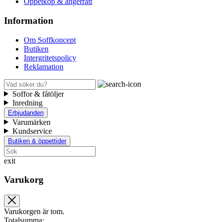
Öppetköp & ångerrätt
Information
Om Soffkoncept
Butiken
Intergritetspolicy
Reklamation
Soffor & fåtöljer
Inredning
Erbjudanden
Varumärken
Kundservice
Butiken & öppettider
exit
Varukorg
Varukorgen är tom.
Totalsumma: