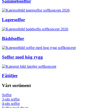
Sammetssoffor
Lagersoffor
Bäddsoffor
Soffor med hög rygg
Fåtöljer
Vårt sortiment
Soffor
3-sits soffor
4-sits soffor
Soffor med divan