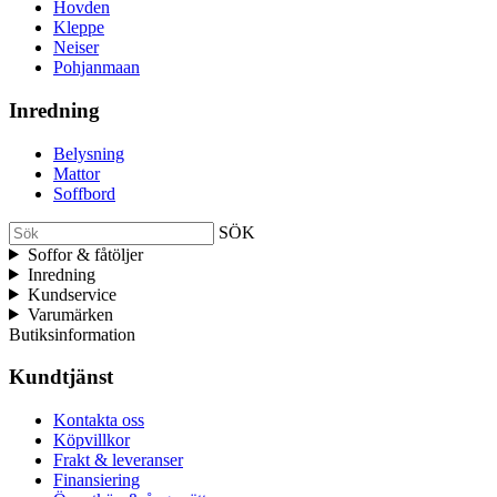
Hovden
Kleppe
Neiser
Pohjanmaan
Inredning
Belysning
Mattor
Soffbord
SÖK
Soffor & fåtöljer
Inredning
Kundservice
Varumärken
Butiksinformation
Kundtjänst
Kontakta oss
Köpvillkor
Frakt & leveranser
Finansiering