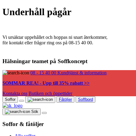
Underhåll pågår
Vi ursäktar uppehållet och hoppas ni snart återkommer,
för kontakt eller frågor ring oss på 08-15 40 00.
Hälsningar teamet på Soffkoncept
08 - 15 40 00
Kundtjänst & information
SOMMAR REA! - Upp till 35% rabatt >>
Kontakta oss
Butiken och öppettider
Soffor
Fåtöljer
Soffbord
Sök
Soffor & fåtöljer
Alla soffor