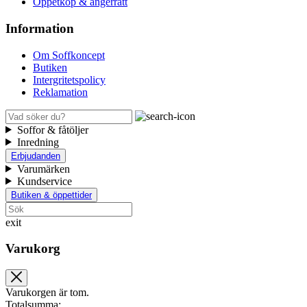
Öppetköp & ångerrätt
Information
Om Soffkoncept
Butiken
Intergritetspolicy
Reklamation
Soffor & fåtöljer
Inredning
Erbjudanden
Varumärken
Kundservice
Butiken & öppettider
exit
Varukorg
Varukorgen är tom.
Totalsumma: