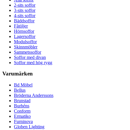
2-sits soffor
3-sits soffor
4-sits soffor
Bäddsoffor
Fåtöljer
Hörnsoffor
Lagersoffor
Modulsoffor
Skinnmöbler
Sammetssoffor
Soffor med divan
Soffor med hög rygg
Varumärken
Bd Möbel
Bellus
Bröderna Anderssons
Brunstad
Burhéns
Conform
Ermatiko
Furninova
Globen Lighting