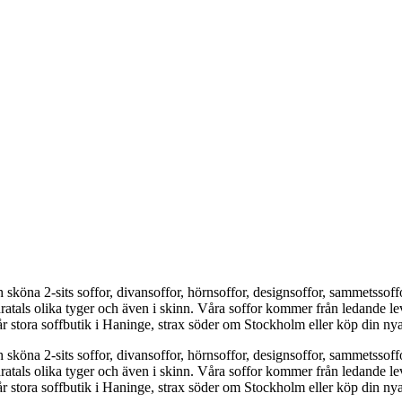
sköna 2-sits soffor, divansoffor, hörnsoffor, designsoffor, sammetssoffor, 
undratals olika tyger och även i skinn. Våra soffor kommer från ledande
ora soffbutik i Haninge, strax söder om Stockholm eller köp din nya 2
sköna 2-sits soffor, divansoffor, hörnsoffor, designsoffor, sammetssoffor, 
undratals olika tyger och även i skinn. Våra soffor kommer från ledande
ora soffbutik i Haninge, strax söder om Stockholm eller köp din nya 2