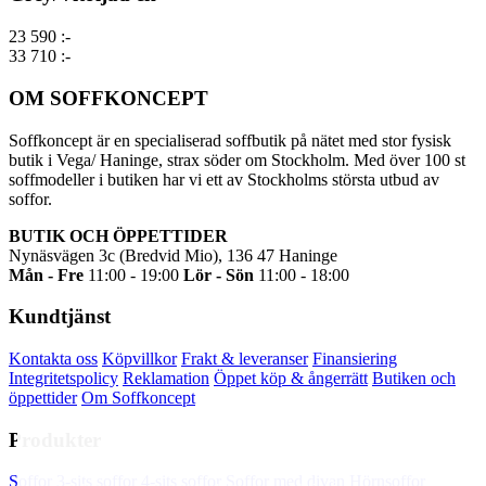
23 590 :-
33 710 :-
OM SOFFKONCEPT
Soffkoncept är en specialiserad soffbutik på nätet med stor fysisk
butik i Vega/ Haninge, strax söder om Stockholm. Med över 100 st
soffmodeller i butiken har vi ett av Stockholms största utbud av
soffor.
BUTIK OCH ÖPPETTIDER
Nynäsvägen 3c (Bredvid Mio), 136 47 Haninge
Mån - Fre
11:00 - 19:00
Lör - Sön
11:00 - 18:00
Kundtjänst
Kontakta oss
Köpvillkor
Frakt & leveranser
Finansiering
Integritetspolicy
Reklamation
Öppet köp & ångerrätt
Butiken och
öppettider
Om Soffkoncept
Produkter
Soffkoncept.se använder cookies för att din
Soffor
3-sits soffor
4-sits soffor
Soffor med divan
Hörnsoffor