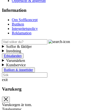
Öppetköp & ångerrätt
Information
Om Soffkoncept
Butiken
Intergritetspolicy
Reklamation
Soffor & fåtöljer
Inredning
Erbjudanden
Varumärken
Kundservice
Butiken & öppettider
exit
Varukorg
Varukorgen är tom.
Totalsumma: