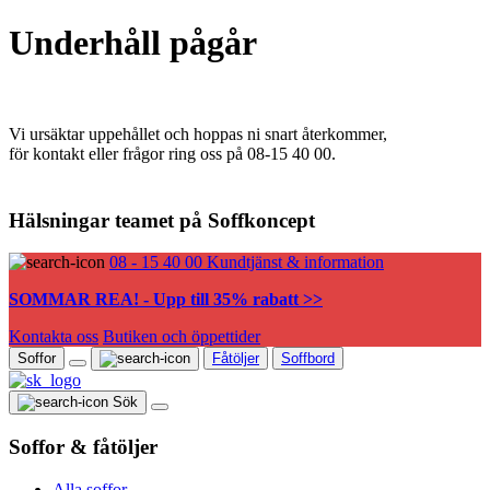
Underhåll pågår
Vi ursäktar uppehållet och hoppas ni snart återkommer,
för kontakt eller frågor ring oss på 08-15 40 00.
Hälsningar teamet på Soffkoncept
08 - 15 40 00
Kundtjänst & information
SOMMAR REA! - Upp till 35% rabatt >>
Kontakta oss
Butiken och öppettider
Soffor
Fåtöljer
Soffbord
Sök
Soffor & fåtöljer
Alla soffor