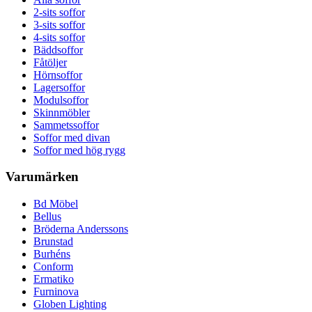
2-sits soffor
3-sits soffor
4-sits soffor
Bäddsoffor
Fåtöljer
Hörnsoffor
Lagersoffor
Modulsoffor
Skinnmöbler
Sammetssoffor
Soffor med divan
Soffor med hög rygg
Varumärken
Bd Möbel
Bellus
Bröderna Anderssons
Brunstad
Burhéns
Conform
Ermatiko
Furninova
Globen Lighting