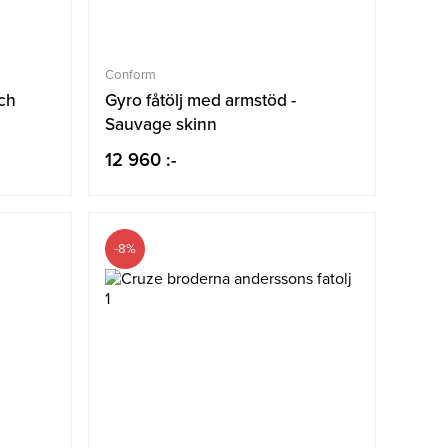
Conform
och
Gyro fåtölj med armstöd -
Sauvage skinn
12 960 :-
-8%