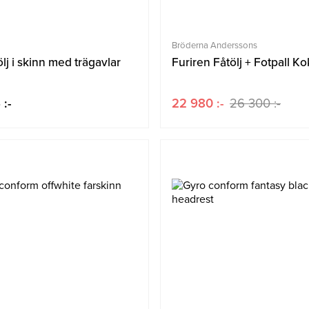
Bröderna Anderssons
ölj i skinn med trägavlar
Furiren Fåtölj + Fotpall Ko
 :-
22 980 :-
26 300 :-