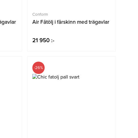
Conform
rägavlar
Air Fåtölj i fårskinn med trägavlar
21 950 :-
-26%