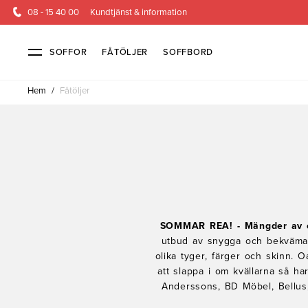
08 - 15 40 00
Kundtjänst & information
SOFFOR
FÅTÖLJER
SOFFBORD
Hem
/
Fåtöljer
Soffor & fåtöljer
Kundtjänst
Alla soffor
Kontakta oss
2-sits soffor
Köpvillkor
3-sits sof
Frakt & l
4-sits soffor
Finansiering
Bäddsoffor
Öppetköp & ångerrätt
Fåtöljer
Hörnsoffor
Lagersoffor
Modulsof
Skinnmöbler
Sammetssoffor
Soffor m
SOMMAR REA!
- Mängder av e
utbud av snygga och bekväma skin
Soffor med hög rygg
olika tyger, färger och skinn. Oa
att slappa i om kvällarna så h
Inredning
Anderssons, BD Möbel, Bellus