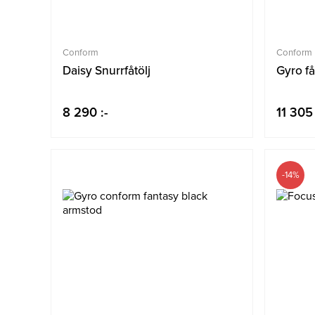
Conform
Conform
Daisy Snurrfåtölj
Gyro få
8 290 :-
11 305 
-14%