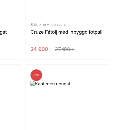
Bröderna Anderssons
ugat
Cruze Fåtölj med inbyggd fotpall
24 900 :-
27 180 :-
-11%