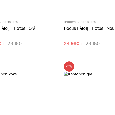
 Anderssons
Bröderna Anderssons
åtölj + Fotpall Grå
Focus Fåtölj + Fotpall No
 :-
29 160 :-
24 980 :-
29 160 :-
-11%