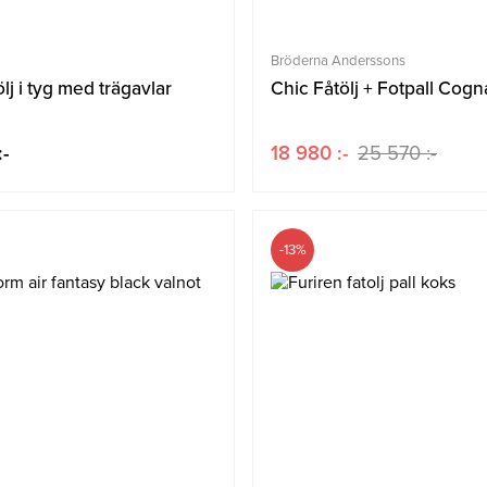
Bröderna Anderssons
ölj i tyg med trägavlar
Chic Fåtölj + Fotpall Cogn
:-
18 980 :-
25 570 :-
-13%