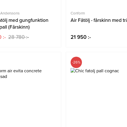
 Anderssons
Conform
åtölj med gungfunktion
Air Fåtölj - fårskinn med t
pall (Fårskinn)
 :-
28 780 :-
21 950 :-
-26%