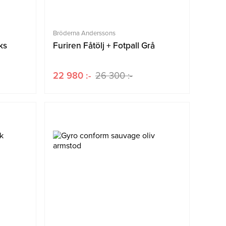
Bröderna Anderssons
ks
Furiren Fåtölj + Fotpall Grå
22 980 :-
26 300 :-