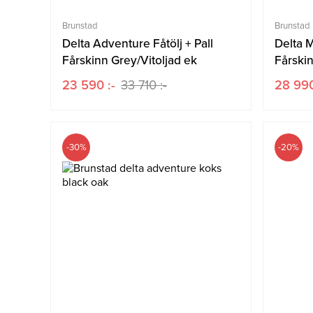
Brunstad
Brunstad
Delta Adventure Fåtölj + Pall
Delta M
Fårskinn Grey/Vitoljad ek
Fårskin
23 590 :-
33 710 :-
28 990
-30%
-20%