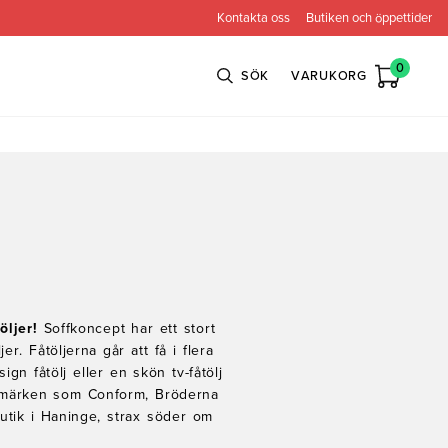
Kontakta oss
Butiken och öppettider
0
SÖK
VARUKORG
n
Bröderna Anderssons
Intergritetspolicy
ns
Conform
ova
Globen Lighting
e
Neiser
öljer!
Soffkoncept har ett stort
er. Fåtöljerna går att få i flera
ign fåtölj eller en skön tv-fåtölj
arumärken som Conform, Bröderna
tik i Haninge, strax söder om