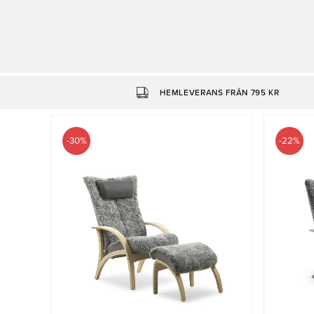
Belysning
Mattor
Soffbord
HEMLEVERANS FRÅN 795 KR
-30%
-22%