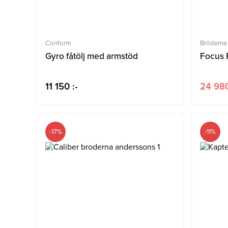
Conform
Bröderna
Gyro fåtölj med armstöd
Focus F
11 150 :-
24 980
-17%
-11%