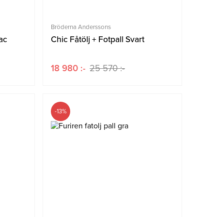
Bröderna Anderssons
ac
Chic Fåtölj + Fotpall Svart
18 980 :-
25 570 :-
-13%