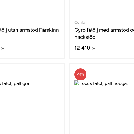
Conform
tölj utan armstöd Fårskinn
Gyro fåtölj med armstöd 
nackstöd
:-
12 410 :-
-14%