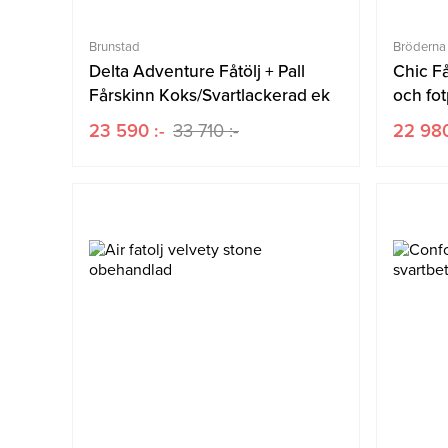
Brunstad
Bröderna
Delta Adventure Fåtölj + Pall
Chic F
Fårskinn Koks/Svartlackerad ek
och fot
23 590 :-
33 710 :-
22 980