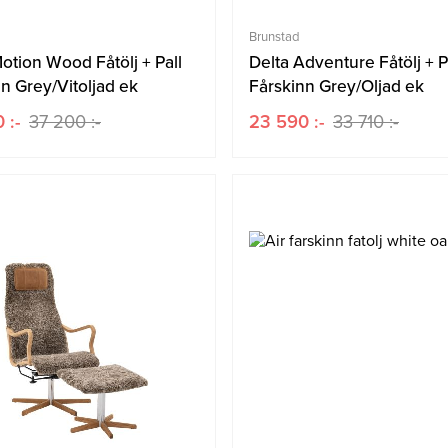
Brunstad
otion Wood Fåtölj + Pall
Delta Adventure Fåtölj + P
n Grey/Vitoljad ek
Fårskinn Grey/Oljad ek
 :-
37 200 :-
23 590 :-
33 710 :-