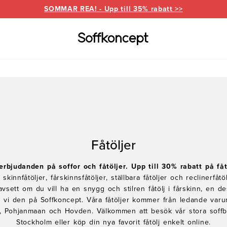
SOMMAR REA! - Upp till 35% rabatt >>
Varumärken
Information
for
everanser
Bd Möbel
Om Soffkoncept
Bellus
Butike
Brunstad
Reklamation
Burhé
Fåtöljer
for
Ermatiko
Furnin
ed divan
Hovden
Klepp
rbjudanden på soffor och fåtöljer.
Upp till 30% rabatt på fåt
nfåtöljer, fårskinnsfåtöljer, ställbara fåtöljer och reclinerfåtölj
Pohjanmaan
vsett om du vill ha en snygg och stilren fåtölj i fårskinn, en des
ar vi den på Soffkoncept. Våra fåtöljer kommer från ledande v
, Pohjanmaan och Hovden. Välkommen att besök vår stora soffbu
Stockholm eller köp din nya favorit fåtölj enkelt online.