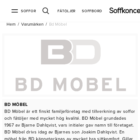
SOFFOR
FÅTÖLJER
SOFFBORD
Hem
/
Varumärken
/
Bd Möbel
Soffor & fåtöljer
Kundtjänst
Varumärken
Information
Alla soffor
Kontakta oss
2-sits soffor
Köpvillkor
Bd Möbel
Om Soffkoncept
Bellus
Butiken
3-sits soffor
Frakt & leveranser
4-sits soffor
Bröderna Anderssons
Intergritetspolicy
Bäddsoffor
Finansiering
Fåtöljer
Brunstad
Reklamation
Burhéns
Hörnsoffor
Öppetköp & ångerrätt
Lagersoffor
Conform
Ermatiko
Modulsoffor
Skinnmöbler
Furninova
Globen Lighting
Sammetssoffor
Hovden
Kleppe
Neiser
BD MÖBEL
Soffor med divan
Pohjanmaan
BD Möbel är ett finskt familjeföretag med tillverkning av soffor
Soffor med hög rygg
och fåtöljer med mycket hög kvalité. BD Möbel grundades
1967 av Bjarne Dahlqvist, vars initialer gav namn till företaget.
Inredning
BD Möbel drivs idag av Bjarnes son Joakim Dahlqvist. En
möbel från BD kännetecknas av mycket bra sittkomfort. Gillar