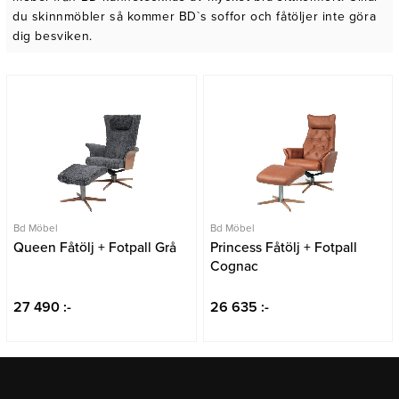
Belysning
Mattor
du skinnmöbler så kommer BD`s soffor och fåtöljer inte göra
Soffbord
dig besviken.
Bd Möbel
Bd Möbel
Queen Fåtölj + Fotpall Grå
Princess Fåtölj + Fotpall
Cognac
27 490 :-
26 635 :-