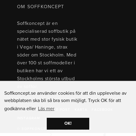
OM SOFFKONCEPT
Soffkoncept är en
specialiserad soffbutik på
nätet med stor fysisk butik
i Vega/ Haninge, strax
söder om Stockholm. Med
över 100 st soffmodeller i
butiken har vi ett av
Stockholms största utbud
av soffor.
Soffkoncept.se använder cookies för att din upplevelse av
webbplatsen ska bli så bra som möjligt. Tryck OK för att
godkänna eller
Läs mer
TEL: 08 - 15 40 00
E-POST
KARTA
FACEBOOK
INSTAGRAM
OK!
© SOFFKONCEPT SVERIGE AB - 2026