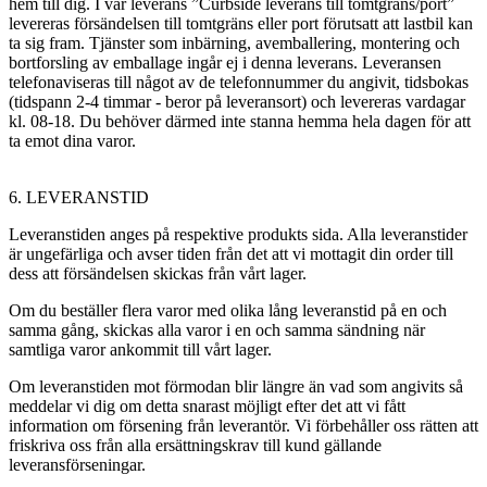
hem till dig. I vår leverans ”Curbside leverans till tomtgräns/port”
levereras försändelsen till tomtgräns eller port förutsatt att lastbil kan
ta sig fram. Tjänster som inbärning, avemballering, montering och
bortforsling av emballage ingår ej i denna leverans. Leveransen
telefonaviseras till något av de telefonnummer du angivit, tidsbokas
(tidspann 2-4 timmar - beror på leveransort) och levereras vardagar
kl. 08-18. Du behöver därmed inte stanna hemma hela dagen för att
ta emot dina varor.
6. LEVERANSTID
Leveranstiden anges på respektive produkts sida. Alla leveranstider
är ungefärliga och avser tiden från det att vi mottagit din order till
dess att försändelsen skickas från vårt lager.
Om du beställer flera varor med olika lång leveranstid på en och
samma gång, skickas alla varor i en och samma sändning när
samtliga varor ankommit till vårt lager.
Om leveranstiden mot förmodan blir längre än vad som angivits så
meddelar vi dig om detta snarast möjligt efter det att vi fått
information om försening från leverantör. Vi förbehåller oss rätten att
friskriva oss från alla ersättningskrav till kund gällande
leveransförseningar.