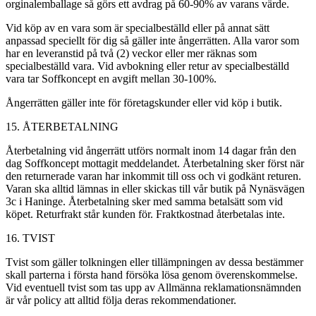
orginalemballage så görs ett avdrag på 60-90% av varans värde.
Vid köp av en vara som är specialbeställd eller på annat sätt
anpassad speciellt för dig så gäller inte ångerrätten. Alla varor som
har en leveranstid på två (2) veckor eller mer räknas som
specialbeställd vara. Vid avbokning eller retur av specialbeställd
vara tar Soffkoncept en avgift mellan 30-100%.
Ångerrätten gäller inte för företagskunder eller vid köp i butik.
15. ÅTERBETALNING
Återbetalning vid ångerrätt utförs normalt inom 14 dagar från den
dag Soffkoncept mottagit meddelandet. Återbetalning sker först när
den returnerade varan har inkommit till oss och vi godkänt returen.
Varan ska alltid lämnas in eller skickas till vår butik på Nynäsvägen
3c i Haninge. Återbetalning sker med samma betalsätt som vid
köpet. Returfrakt står kunden för. Fraktkostnad återbetalas inte.
16. TVIST
Tvist som gäller tolkningen eller tillämpningen av dessa bestämmer
skall parterna i första hand försöka lösa genom överenskommelse.
Vid eventuell tvist som tas upp av Allmänna reklamationsnämnden
är vår policy att alltid följa deras rekommendationer.