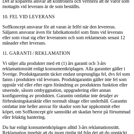
Det är köparens ansvar att kontrollera och verifiera att de varor som
mottagits vid leverans är de som beställts.
10. FEL VID LEVERANS
Soffkoncept ansvarar för att varan är felfri när den levereras.
Säljaren ansvarar även för fabrikationsfel som finns vid leverans
eller som visat sig efter leveransen och som reklamerats senast 12
månader efter leverans.
11. GARANTI / REKLAMATION
Vi säljer alla produkter med ett (1) års garanti och 3-års
reklamationsrätt enligt konsumentköplagen. Alla garantier gäller i
Sverige. Produktgarantin täcker endast ursprungliga fel, dvs fel som
fanns i produkten vid leverans. Produktgarantin gäller inte fel som
uppstår vid eller efter egen förändring av produktens funktion eller
utseende, såsom ombyggnation, uppgradering eller annan
konfigurering av produkten. Garantin omfattar inte detaljer av
förbrukningskaraktär eller normalt slitage eller underhåll. Garantin
omfattar inte heller ansvar för skador som har uppkommit efter
köpet, om Soffkoncept gör sannolikt att skadan beror på försummad
eller felaktig hantering.
Du har enligt konsumentköplagen alltid 3-års reklamationsrätt.
Reklamation innebär att du inom rimlig tid från det att du upptäckt