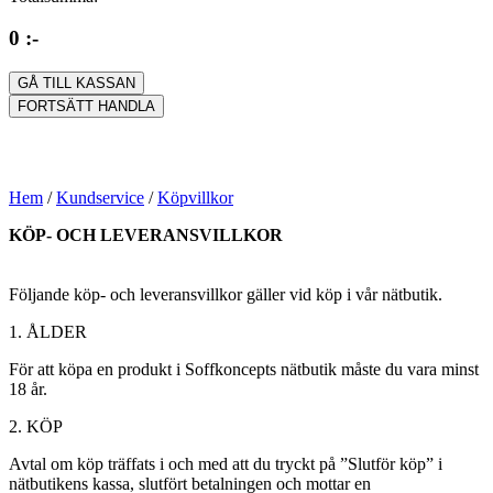
0 :-
GÅ TILL KASSAN
FORTSÄTT HANDLA
Hem
/
Kundservice
/
Köpvillkor
KÖP- OCH LEVERANSVILLKOR
Följande köp- och leveransvillkor gäller vid köp i vår nätbutik.
1. ÅLDER
För att köpa en produkt i Soffkoncepts nätbutik måste du vara minst
18 år.
2. KÖP
Avtal om köp träffats i och med att du tryckt på ”Slutför köp” i
nätbutikens kassa, slutfört betalningen och mottar en