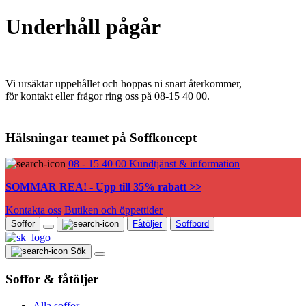
Underhåll pågår
Vi ursäktar uppehållet och hoppas ni snart återkommer,
för kontakt eller frågor ring oss på 08-15 40 00.
Hälsningar teamet på Soffkoncept
08 - 15 40 00
Kundtjänst & information
SOMMAR REA! - Upp till 35% rabatt >>
Kontakta oss
Butiken och öppettider
Soffor
Fåtöljer
Soffbord
Sök
Soffor & fåtöljer
Alla soffor