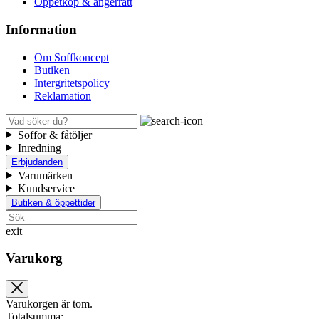
Öppetköp & ångerrätt
Information
Om Soffkoncept
Butiken
Intergritetspolicy
Reklamation
Soffor & fåtöljer
Inredning
Erbjudanden
Varumärken
Kundservice
Butiken & öppettider
exit
Varukorg
Varukorgen är tom.
Totalsumma: