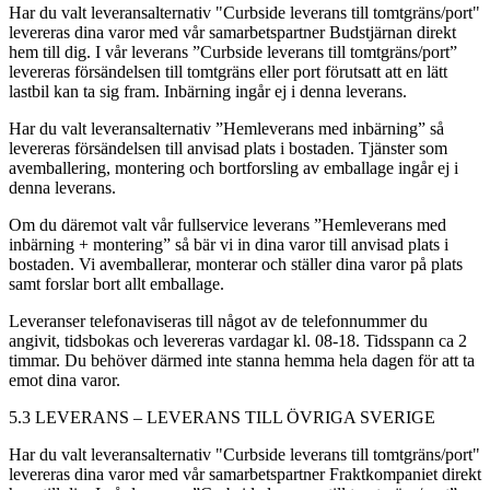
Har du valt leveransalternativ "Curbside leverans till tomtgräns/port"
levereras dina varor med vår samarbetspartner Budstjärnan direkt
hem till dig. I vår leverans ”Curbside leverans till tomtgräns/port”
levereras försändelsen till tomtgräns eller port förutsatt att en lätt
lastbil kan ta sig fram. Inbärning ingår ej i denna leverans.
Har du valt leveransalternativ ”Hemleverans med inbärning” så
levereras försändelsen till anvisad plats i bostaden. Tjänster som
avemballering, montering och bortforsling av emballage ingår ej i
denna leverans.
Om du däremot valt vår fullservice leverans ”Hemleverans med
inbärning + montering” så bär vi in dina varor till anvisad plats i
bostaden. Vi avemballerar, monterar och ställer dina varor på plats
samt forslar bort allt emballage.
Leveranser telefonaviseras till något av de telefonnummer du
angivit, tidsbokas och levereras vardagar kl. 08-18. Tidsspann ca 2
timmar. Du behöver därmed inte stanna hemma hela dagen för att ta
emot dina varor.
5.3 LEVERANS – LEVERANS TILL ÖVRIGA SVERIGE
Har du valt leveransalternativ "Curbside leverans till tomtgräns/port"
levereras dina varor med vår samarbetspartner Fraktkompaniet direkt