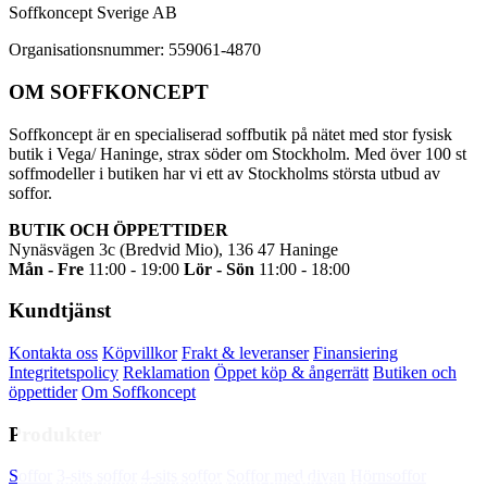
Soffkoncept Sverige AB
Organisationsnummer: 559061-4870
OM SOFFKONCEPT
Soffkoncept är en specialiserad soffbutik på nätet med stor fysisk
butik i Vega/ Haninge, strax söder om Stockholm. Med över 100 st
soffmodeller i butiken har vi ett av Stockholms största utbud av
soffor.
BUTIK OCH ÖPPETTIDER
Nynäsvägen 3c (Bredvid Mio), 136 47 Haninge
Mån - Fre
11:00 - 19:00
Lör - Sön
11:00 - 18:00
Kundtjänst
Kontakta oss
Köpvillkor
Frakt & leveranser
Finansiering
Integritetspolicy
Reklamation
Öppet köp & ångerrätt
Butiken och
öppettider
Om Soffkoncept
Produkter
Soffkoncept.se använder cookies för att din
Soffor
3-sits soffor
4-sits soffor
Soffor med divan
Hörnsoffor
upplevelse av webbplatsen ska bli så bra