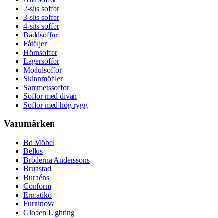
2-sits soffor
3-sits soffor
4-sits soffor
Bäddsoffor
Fåtöljer
Hörnsoffor
Lagersoffor
Modulsoffor
Skinnmöbler
Sammetssoffor
Soffor med divan
Soffor med hög rygg
Varumärken
Bd Möbel
Bellus
Bröderna Anderssons
Brunstad
Burhéns
Conform
Ermatiko
Furninova
Globen Lighting