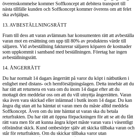
överenskommelse kommer Soffkoncept att debitera transport till
nästa tillfälle kunden och Soffkoncept kommer överens om att felet
ska avhjälpas.
13. AVBESTÄLLNINGSRÄTT
Fram till dess att varan avlämnats har konsumenten rätt att avbeställa
varan mot en ersättning om upp till 80% av produktens värde till
säljaren. Vid avbeställning fakturerar säljaren köparen de kostnader
som uppkommit i samband med beställningen. Företag har ingen
avbeställningsrätt.
14. ÅNGERRÄTT
Du har normalt 14 dagars ångerrätt på varor du köpt i nätbutiken i
enlighet med distans- och hemförsäljningslagen. Detta innebär att du
har rätt att returnera en vara om du inom 14 dagar efter att du
mottagit den meddelar oss om att du vill utnyttja ångerrätten. Varan
ska även vara skickad eller inlämnad i butik inom 14 dagar. Du kan
ångra dig utan att ha hämtat ut varan men du måste alltid meddela
Soffkoncept. Även om du inte hämtat ut varan ska du betala
returfrakten. Du har rätt att öppna förpackningen för att se att du fått
rätt vara men för att kunna ångra köpet måste varan vara i väsentligt
oförändrat skick. Kund ombesörjer själv att skicka tillbaka varan och
står för returfrakten. Om du skickar tillbaka varor utan