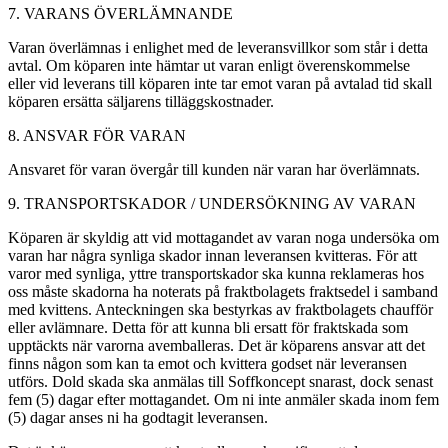
7. VARANS ÖVERLÄMNANDE
Varan överlämnas i enlighet med de leveransvillkor som står i detta
avtal. Om köparen inte hämtar ut varan enligt överenskommelse
eller vid leverans till köparen inte tar emot varan på avtalad tid skall
köparen ersätta säljarens tilläggskostnader.
8. ANSVAR FÖR VARAN
Ansvaret för varan övergår till kunden när varan har överlämnats.
9. TRANSPORTSKADOR / UNDERSÖKNING AV VARAN
Köparen är skyldig att vid mottagandet av varan noga undersöka om
varan har några synliga skador innan leveransen kvitteras. För att
varor med synliga, yttre transportskador ska kunna reklameras hos
oss måste skadorna ha noterats på fraktbolagets fraktsedel i samband
med kvittens. Anteckningen ska bestyrkas av fraktbolagets chaufför
eller avlämnare. Detta för att kunna bli ersatt för fraktskada som
upptäckts när varorna avemballeras. Det är köparens ansvar att det
finns någon som kan ta emot och kvittera godset när leveransen
utförs. Dold skada ska anmälas till Soffkoncept snarast, dock senast
fem (5) dagar efter mottagandet. Om ni inte anmäler skada inom fem
(5) dagar anses ni ha godtagit leveransen.