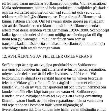
ett fel med varan meddelar Soffkoncept om detta. Vid reklamation:
Maila ordernummer, bilder på hela produkten, detaljbilder på skadan
och lite kortfattad information om vad som hänt och vad du vill
reklamera till: info@soffkoncept.se. Detta för att Soffkoncept ska
kunna etablera ärendet. Om fel i varan skulle uppstå på ett sådant
sätt att det föranleder en reklamation så kan Soffkoncept endast
arbeta med dessa ärenden vardagar mellan 10:00-19:00. Soffkoncept
kollar igenom ärendet så fort som möjligt och återkopplar till dig
inom fem (5) vardagar. Om du har fått en vara som är
transportskadad måste detta anmälas till Soffkoncept inom fem (5)
arbetsdagar från att du mottagit varan.
12. AVHJÄLPNING AV FEL ELLER OMLEVERANS
Soffkoncept åtar sig att avhjälpa produktfel som Soffkoncept
ansvarar för. Kunden har rätt att få felet avhjälpt genom reparation,
utbyte av de delar som är fel eller leverans av felfri vara. Vid
bedömning av åtgärd ska särskild hänsyn tas till vilken betydelse
felet har. Vidare gäller för att få felet åtgärdat i hemmet eller om
kunden vill ha en ny vara transporterad till och utbytt i hemmet om
kunden erhållit eller köpt transport av varan via Soffkoncept.
Kunden är vid avhjälpandet av fel skyldig att i skälig omfattning
lämna in varan i butik och att efter reparationen hämta varan eller
vid reparationen i bostaden hålla varan tillgänglig på
överenskommen tid. Om kunden inte håller varan tillgänglig enligt