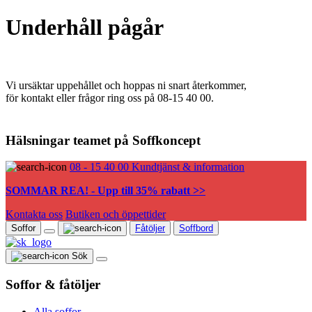
Underhåll pågår
Vi ursäktar uppehållet och hoppas ni snart återkommer,
för kontakt eller frågor ring oss på 08-15 40 00.
Hälsningar teamet på Soffkoncept
08 - 15 40 00
Kundtjänst & information
SOMMAR REA! - Upp till 35% rabatt >>
Kontakta oss
Butiken och öppettider
Soffor
Fåtöljer
Soffbord
Sök
Soffor & fåtöljer
Alla soffor