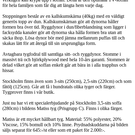
för hela familjen som får dig att längta hem varje dag.
Stoppningen består av en kallskumskärna (40kg) med en väldigt
generös topp av dun. Kallskumskärnan gör att dynorna håller
formen bra över tid. Ryggdynor i dun/fiberblandning som ligger i
facksydda kanaler gör att dynorna ska hålla formen bra utan att
säcka ihop. Lösa dynor bör med jämna mellanrum puffas till och
skakas lätt för att återgå till sin ursprungliga form.
Avtagbara tygfodral till samtliga sitt- och ryggdynor. Stomme i
massivt trä och björkplywood med hela 10-års garanti. Stommen är
delad vilket gör att soffan enkelt går att bära in i alla trapphus och
hissar.
Stockholm finns även som 3-sits (250cm), 2,5-sits (220cm) och som
fåtölj (125cm). Går att få i hundratals olika tyger och färger.
Tygprover finns i vår butik.
Just nu har vi ett specialerbjudande på Stockholm 3,5-sits soffa
(280cm) i bildens Matiss tyg (Prisgrupp C). Finns i olika färger.
Matiss är ett mycket hållbart tyg. Material: 55% polyester, 20%
Viscose, 15% bomull och 10% linne. Prydnadskuddarna på bilden
säljs separat för 645:-/st eller som ett paket för 2.000:-.