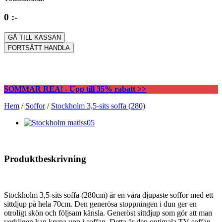
0 :-
GÅ TILL KASSAN
FORTSÄTT HANDLA
SOMMAR REA! - Upp till 35% rabatt >>
Hem
/
Soffor
/
Stockholm 3,5-sits soffa (280)
Produktbeskrivning
Stockholm 3,5-sits soffa (280cm) är en våra djupaste soffor med ett
sittdjup på hela 70cm. Den generösa stoppningen i dun ger en
otroligt skön och följsam känsla. Generöst sittdjup som gör att man
verkligen kan krypa upp i soffan. Detta är den optimala TV-soffan