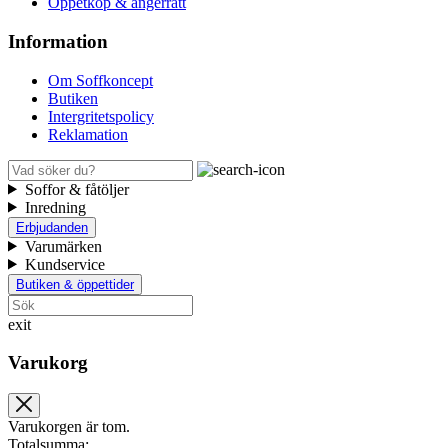
Öppetköp & ångerrätt
Information
Om Soffkoncept
Butiken
Intergritetspolicy
Reklamation
Soffor & fåtöljer
Inredning
Erbjudanden
Varumärken
Kundservice
Butiken & öppettider
exit
Varukorg
Varukorgen är tom.
Totalsumma: