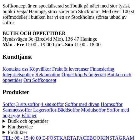
Soffkoncept är en specialiserad soffbutik på nätet med stor fysisk
butik i Vega/ Haninge, strax söder om Stockholm. Med över 100 st
soffmodeller i butiken har vi ett av Stockholms största utbud av
soffor.
BUTIK OCH ÖPPETTIDER
Nynäsvägen 3c (Bredvid Mio), 136 47 Haninge
Mån - Fre
11:00 - 19:00
Lör - Sön
11:00 - 18:00
Kundtjänst
Kontakta oss
Köpvillkor
Frakt & leveranser
Finansiering
Integritetspolicy
Reklamation
Öppet köp & ångerrätt
Butiken och
öppettider
Om Soffkoncept
Produkter
Soffor
3-sits soffor
4-sits soffor
Soffor med divan
Hörnsoffor
Sammetssoffor
Lagersoffor
Bäddsoffor
Modulsoffor
Soffor med
hög rygg
Fåtöljer
Butik och öppettider
Kundservice
Produkter
TEL: 08 - 15 40 00
E-POST
KARTA
FACEBOOK
INSTAGRAM