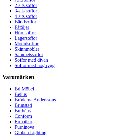
2-sits soffor
3-sits soffor
4-sits soffor
Bäddsoffor
Fåtöljer
Hörnsoffor
Lagersoffor
Modulsoffor
Skinnmöbler
Sammetssoffor
Soffor med divan
Soffor med hög rygg
Varumärken
Bd Möbel
Bellus
Bröderna Anderssons
Brunstad
Burhéns
Conform
Ermatiko
Furninova
Globen Lighting