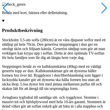
Betala med kort, faktura eller delbetalning.
Produktbeskrivning
Stockholm 3,5-sits soffa (280cm) är en våra djupaste soffor med ett
sittdjup på hela 70cm. Den generösa stoppningen i dun ger en
otroligt skön och följsam känsla. Generöst sittdjup som gör att man
verkligen kan krypa upp i soffan. Detta är den optimala TV-soffan
för hela familjen som får dig att längta hem varje dag.
Stoppningen består av en kallskumskärna (40kg) med en väldigt
generös topp av dun. Kallskumskärnan gör att dynorna håller
formen bra över tid. Ryggdynor i dun/fiberblandning som ligger i
facksydda kanaler gör att dynorna ska hålla formen bra utan att
säcka ihop. Lösa dynor bör med jämna mellanrum puffas till och
skakas lätt för att återgå till sin ursprungliga form.
Avtagbara tygfodral till samtliga sitt- och ryggdynor. Stomme i
massivt trä och björkplywood med hela 10-års garanti. Stommen är
delad vilket gör att soffan enkelt går att bära in i alla trapphus och