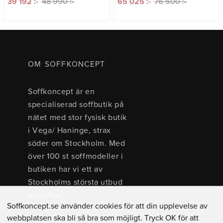
39 192 :-
48 990 :-
65 025 :-
76 500 :-
OM SOFFKONCEPT
Soffkoncept är en
specialiserad soffbutik på
nätet med stor fysisk butik
i Vega/ Haninge, strax
söder om Stockholm. Med
över 100 st soffmodeller i
butiken har vi ett av
Stockholms största utbud
av soffor.
Soffkoncept.se använder cookies för att din upplevelse av
webbplatsen ska bli så bra som möjligt. Tryck OK för att