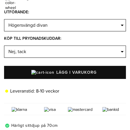
Belysning
Mattor
Soffbord
UTFÖRANDE
:
KÖP TILL PRYDNADSKUDDAR:
LÄGG I VARUKORG
Leveranstid:
8-10 veckor
Härligt sittdjup på 70cm