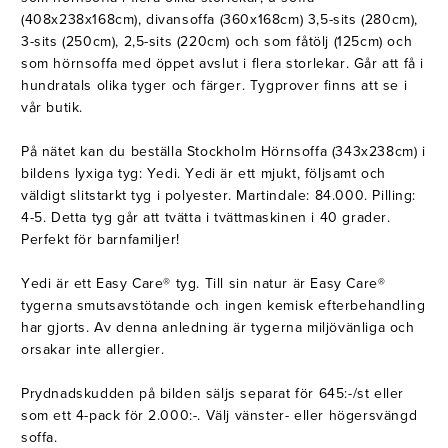
(408x238x168cm), divansoffa (360x168cm) 3,5-sits (280cm),
3-sits (250cm), 2,5-sits (220cm) och som fåtölj (125cm) och
som hörnsoffa med öppet avslut i flera storlekar. Går att få i
hundratals olika tyger och färger. Tygprover finns att se i
vår butik.
På nätet kan du beställa Stockholm Hörnsoffa (343x238cm) i
bildens lyxiga tyg: Yedi. Yedi är ett mjukt, följsamt och
väldigt slitstarkt tyg i polyester. Martindale: 84.000. Pilling:
4-5. Detta tyg går att tvätta i tvättmaskinen i 40 grader.
Perfekt för barnfamiljer!
Yedi är ett Easy Care® tyg. Till sin natur är Easy Care®
tygerna smutsavstötande och ingen kemisk efterbehandling
har gjorts. Av denna anledning är tygerna miljövänliga och
orsakar inte allergier.
Prydnadskudden på bilden säljs separat för 645:-/st eller
som ett 4-pack för 2.000:-. Välj vänster- eller högersvängd
soffa.