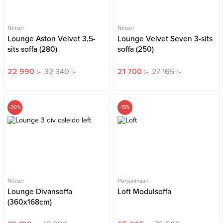
Neiser
Neiser
Lounge Aston Velvet 3,5-
Lounge Velvet Seven 3-sits
sits soffa (280)
soffa (250)
22 990 :-
32 340 :-
21 700 :-
27 165 :-
-20%
-15%
Neiser
Pohjanmaan
Lounge Divansoffa
Loft Modulsoffa
(360x168cm)