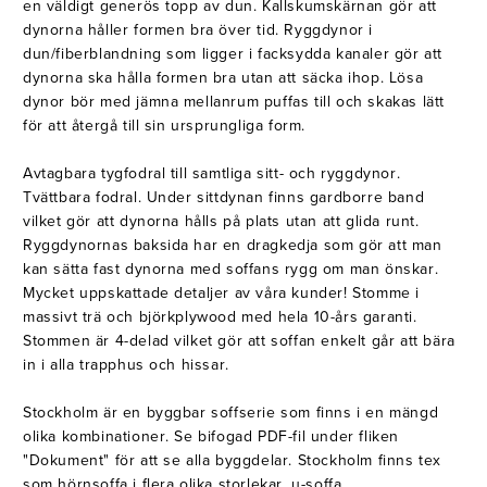
en väldigt generös topp av dun. Kallskumskärnan gör att
dynorna håller formen bra över tid. Ryggdynor i
dun/fiberblandning som ligger i facksydda kanaler gör att
dynorna ska hålla formen bra utan att säcka ihop. Lösa
dynor bör med jämna mellanrum puffas till och skakas lätt
för att återgå till sin ursprungliga form.
Avtagbara tygfodral till samtliga sitt- och ryggdynor.
Tvättbara fodral. Under sittdynan finns gardborre band
vilket gör att dynorna hålls på plats utan att glida runt.
Ryggdynornas baksida har en dragkedja som gör att man
kan sätta fast dynorna med soffans rygg om man önskar.
Mycket uppskattade detaljer av våra kunder! Stomme i
massivt trä och björkplywood med hela 10-års garanti.
Stommen är 4-delad vilket gör att soffan enkelt går att bära
in i alla trapphus och hissar.
Stockholm är en byggbar soffserie som finns i en mängd
olika kombinationer. Se bifogad PDF-fil under fliken
"Dokument" för att se alla byggdelar. Stockholm finns tex
som hörnsoffa i flera olika storlekar, u-soffa