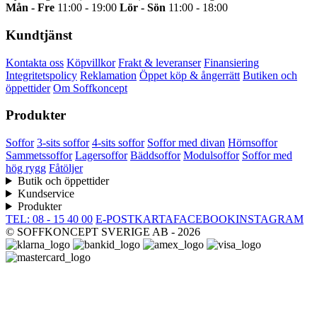
Mån - Fre
11:00 - 19:00
Lör - Sön
11:00 - 18:00
Kundtjänst
Kontakta oss
Köpvillkor
Frakt & leveranser
Finansiering
Integritetspolicy
Reklamation
Öppet köp & ångerrätt
Butiken och
öppettider
Om Soffkoncept
Produkter
Soffor
3-sits soffor
4-sits soffor
Soffor med divan
Hörnsoffor
Sammetssoffor
Lagersoffor
Bäddsoffor
Modulsoffor
Soffor med
hög rygg
Fåtöljer
Butik och öppettider
Kundservice
Produkter
TEL: 08 - 15 40 00
E-POST
KARTA
FACEBOOK
INSTAGRAM
© SOFFKONCEPT SVERIGE AB - 2026