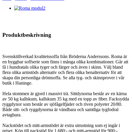
Produktbeskrivning
Svensktillverkad kvalitetssoffa från Bröderna Anderssons. Roma är
en byggbar soffserie som finns i många olika kombinationer. Går att
få i hundratals olika tyger och färger och även i skinn. Välj bland
flera olika armstöds alternativ och flera olika benalternativ för att
skapa din personliga drömsoffa. Se alla tyg- och skinnprover i vår
butik i Haninge.
Hela stommen är gjord i massivt trä. Sittdynorna består av en kärna
av 50 kg kallskum, kallskum 35 kg med en topp av fiber. Facksydda
ryggdynor som består av sjöfågelfjäder och riven polyeter 20/80.
Både sitt- och ryggdynorna är vändbara och samtliga tygfodral
avtagbara.
Nackstödet och mitt-armstödet är extra utrustning som ej ingår i
priset. Köp till nackstöd för 1.680:- och mitt-armstöd för 900:-.