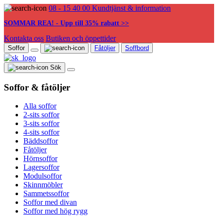
08 - 15 40 00
Kundtjänst & information
SOMMAR REA! - Upp till 35% rabatt >>
Kontakta oss
Butiken och öppettider
Soffor
Fåtöljer
Soffbord
Sök
Soffor & fåtöljer
Alla soffor
2-sits soffor
3-sits soffor
4-sits soffor
Bäddsoffor
Fåtöljer
Hörnsoffor
Lagersoffor
Modulsoffor
Skinnmöbler
Sammetssoffor
Soffor med divan
Soffor med hög rygg