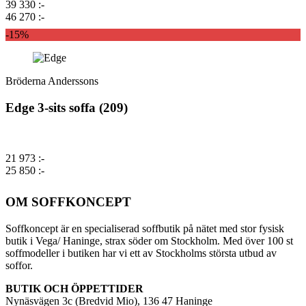
39 330 :-
46 270 :-
-15%
Bröderna Anderssons
Edge 3-sits soffa (209)
21 973 :-
25 850 :-
OM SOFFKONCEPT
Soffkoncept är en specialiserad soffbutik på nätet med stor fysisk
butik i Vega/ Haninge, strax söder om Stockholm. Med över 100 st
soffmodeller i butiken har vi ett av Stockholms största utbud av
soffor.
BUTIK OCH ÖPPETTIDER
Nynäsvägen 3c (Bredvid Mio), 136 47 Haninge