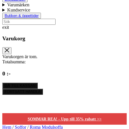
Varumärken
Kundservice
Butiken & öppettider
exit
Varukorg
Varukorgen är tom.
Totalsumma:
0 :-
GÅ TILL KASSAN
FORTSÄTT HANDLA
SOMMAR REA! - Upp till 35% rabatt >>
Hem
/
Soffor
/
Roma Modulsoffa