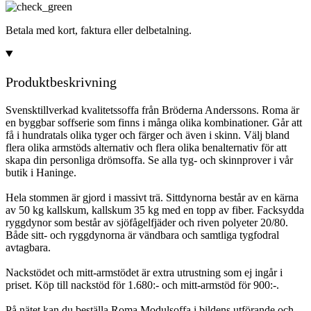
Betala med kort, faktura eller delbetalning.
Produktbeskrivning
Svensktillverkad kvalitetssoffa från Bröderna Anderssons. Roma är
en byggbar soffserie som finns i många olika kombinationer. Går att
få i hundratals olika tyger och färger och även i skinn. Välj bland
flera olika armstöds alternativ och flera olika benalternativ för att
skapa din personliga drömsoffa. Se alla tyg- och skinnprover i vår
butik i Haninge.
Hela stommen är gjord i massivt trä. Sittdynorna består av en kärna
av 50 kg kallskum, kallskum 35 kg med en topp av fiber. Facksydda
ryggdynor som består av sjöfågelfjäder och riven polyeter 20/80.
Både sitt- och ryggdynorna är vändbara och samtliga tygfodral
avtagbara.
Nackstödet och mitt-armstödet är extra utrustning som ej ingår i
priset. Köp till nackstöd för 1.680:- och mitt-armstöd för 900:-.
På nätet kan du beställa Roma Modulsoffa i bildens utförande och