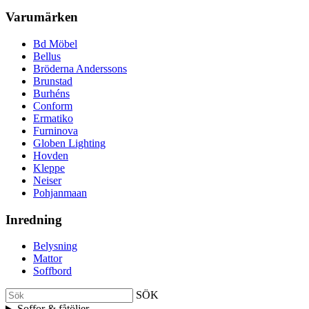
Varumärken
Bd Möbel
Bellus
Bröderna Anderssons
Brunstad
Burhéns
Conform
Ermatiko
Furninova
Globen Lighting
Hovden
Kleppe
Neiser
Pohjanmaan
Inredning
Belysning
Mattor
Soffbord
SÖK
Soffor & fåtöljer