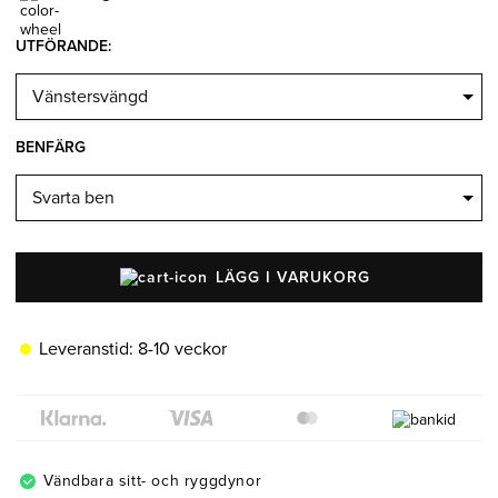
Belysning
Mattor
Soffbord
UTFÖRANDE
:
BENFÄRG
LÄGG I VARUKORG
Leveranstid:
8-10 veckor
Vändbara sitt- och ryggdynor