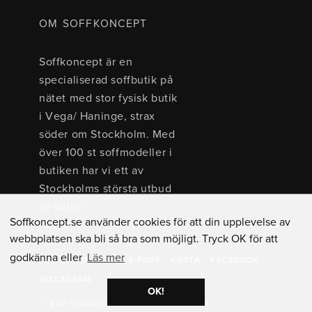
OM SOFFKONCEPT
Soffkoncept är en
specialiserad soffbutik på
nätet med stor fysisk butik
i Vega/ Haninge, strax
söder om Stockholm. Med
över 100 st soffmodeller i
butiken har vi ett av
Stockholms största utbud
av soffor.
Soffkoncept.se använder cookies för att din upplevelse av
webbplatsen ska bli så bra som möjligt. Tryck OK för att
godkänna eller
Läs mer
TEL: 08 - 15 40 00
E-POST
KARTA
FACEBOOK
INSTAGRAM
OK!
© SOFFKONCEPT SVERIGE AB - 2026