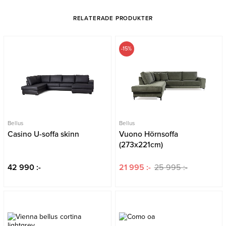
RELATERADE PRODUKTER
-15%
Bellus
Bellus
Casino U-soffa skinn
Vuono Hörnsoffa
(273x221cm)
42 990 :-
21 995 :-
25 995 :-