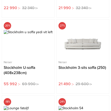
22 990 :-
32 340 :-
21 990 :-
32 340 :-
-20%
-27%
Neiser
Neiser
Stockholm U-soffa
Stockholm 3-sits soffa (250)
(408x238cm)
55 992 :-
69 990 :-
21 490 :-
29 600 :-
-18%
-24%