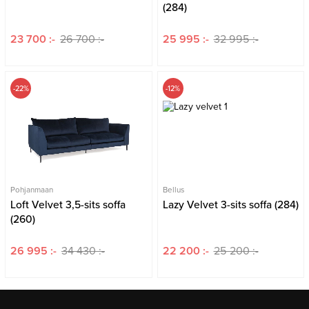
(284)
23 700 :-
26 700 :-
25 995 :-
32 995 :-
-22%
-12%
Pohjanmaan
Bellus
Loft Velvet 3,5-sits soffa
Lazy Velvet 3-sits soffa (284)
(260)
26 995 :-
34 430 :-
22 200 :-
25 200 :-