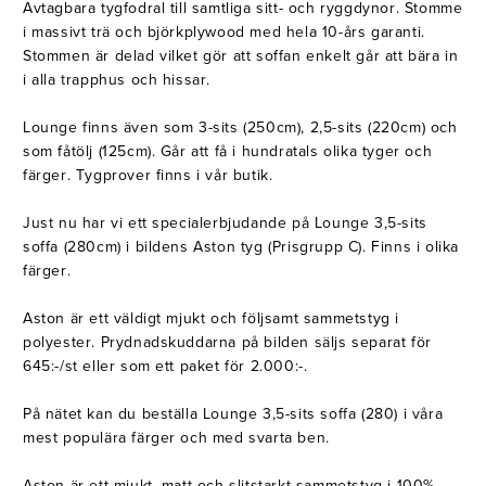
Avtagbara tygfodral till samtliga sitt- och ryggdynor. Stomme
i massivt trä och björkplywood med hela 10-års garanti.
Stommen är delad vilket gör att soffan enkelt går att bära in
i alla trapphus och hissar.
Lounge finns även som 3-sits (250cm), 2,5-sits (220cm) och
som fåtölj (125cm). Går att få i hundratals olika tyger och
färger. Tygprover finns i vår butik.
Just nu har vi ett specialerbjudande på Lounge 3,5-sits
soffa (280cm) i bildens Aston tyg (Prisgrupp C). Finns i olika
färger.
Aston är ett väldigt mjukt och följsamt sammetstyg i
polyester. Prydnadskuddarna på bilden säljs separat för
645:-/st eller som ett paket för 2.000:-.
På nätet kan du beställa Lounge 3,5-sits soffa (280) i våra
mest populära färger och med svarta ben.
Aston är ett mjukt, matt och slitstarkt sammetstyg i 100%