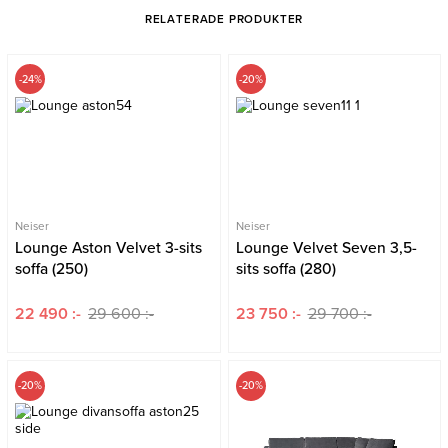
RELATERADE PRODUKTER
-24%
-20%
Neiser
Neiser
Lounge Aston Velvet 3-sits
Lounge Velvet Seven 3,5-
soffa (250)
sits soffa (280)
22 490 :-
29 600 :-
23 750 :-
29 700 :-
-20%
-20%