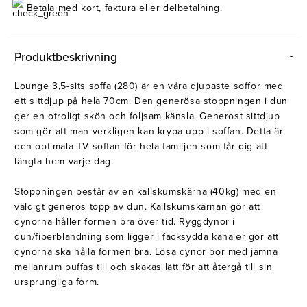
Belysning
Mattor
Betala med kort, faktura eller delbetalning.
Soffbord
Produktbeskrivning
Lounge 3,5-sits soffa (280) är en våra djupaste soffor med
ett sittdjup på hela 70cm. Den generösa stoppningen i dun
ger en otroligt skön och följsam känsla. Generöst sittdjup
som gör att man verkligen kan krypa upp i soffan. Detta är
den optimala TV-soffan för hela familjen som får dig att
längta hem varje dag.
Stoppningen består av en kallskumskärna (40kg) med en
väldigt generös topp av dun. Kallskumskärnan gör att
dynorna håller formen bra över tid. Ryggdynor i
dun/fiberblandning som ligger i facksydda kanaler gör att
dynorna ska hålla formen bra. Lösa dynor bör med jämna
mellanrum puffas till och skakas lätt för att återgå till sin
ursprungliga form.