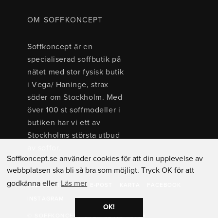
OM SOFFKONCEPT
Soffkoncept är en
specialiserad soffbutik på
nätet med stor fysisk butik
i Vega/ Haninge, strax
söder om Stockholm. Med
över 100 st soffmodeller i
butiken har vi ett av
Stockholms största utbud
av soffor.
Soffkoncept.se använder cookies för att din upplevelse av
webbplatsen ska bli så bra som möjligt. Tryck OK för att
godkänna eller
Läs mer
TEL: 08 - 15 40 00
E-POST
KARTA
FACEBOOK
INSTAGRAM
OK!
© SOFFKONCEPT SVERIGE AB - 2026