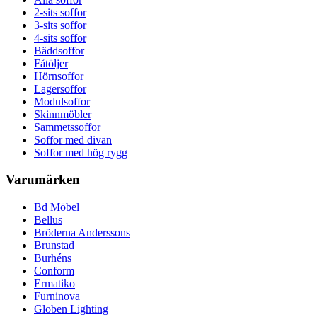
2-sits soffor
3-sits soffor
4-sits soffor
Bäddsoffor
Fåtöljer
Hörnsoffor
Lagersoffor
Modulsoffor
Skinnmöbler
Sammetssoffor
Soffor med divan
Soffor med hög rygg
Varumärken
Bd Möbel
Bellus
Bröderna Anderssons
Brunstad
Burhéns
Conform
Ermatiko
Furninova
Globen Lighting