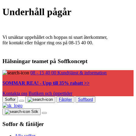
Underhåll pågår
Vi ursäktar uppehållet och hoppas ni snart återkommer,
för kontakt eller frågor ring oss på 08-15 40 00.
Hälsningar teamet på Soffkoncept
08 - 15 40 00
Kundtjänst & information
SOMMAR REA! - Upp till 35% rabatt >>
Kontakta oss
Butiken och öppettider
Soffor
Fåtöljer
Soffbord
Sök
Soffor & fåtöljer
Alla soffor