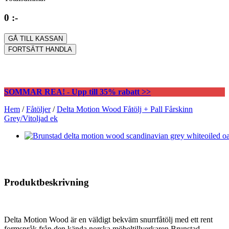
0 :-
GÅ TILL KASSAN
FORTSÄTT HANDLA
SOMMAR REA! - Upp till 35% rabatt >>
Hem
/
Fåtöljer
/
Delta Motion Wood Fåtölj + Pall Fårskinn
Grey/Vitoljad ek
Produktbeskrivning
Delta Motion Wood är en väldigt bekväm snurrfåtölj med ett rent
formspråk från den kända norska möbeltillverkaren Brunstad.