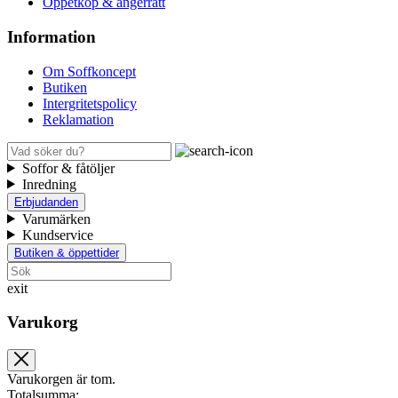
Öppetköp & ångerrätt
Information
Om Soffkoncept
Butiken
Intergritetspolicy
Reklamation
Soffor & fåtöljer
Inredning
Erbjudanden
Varumärken
Kundservice
Butiken & öppettider
exit
Varukorg
Varukorgen är tom.
Totalsumma: