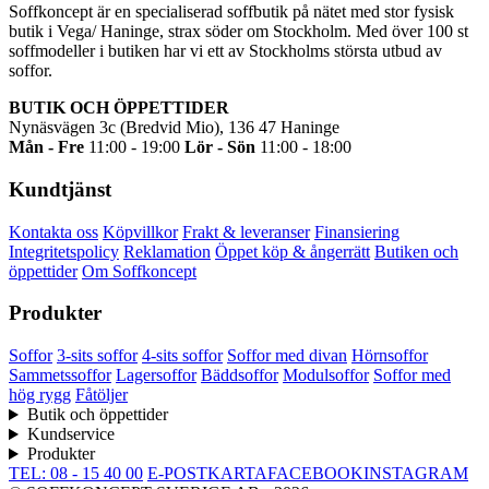
Soffkoncept är en specialiserad soffbutik på nätet med stor fysisk
butik i Vega/ Haninge, strax söder om Stockholm. Med över 100 st
soffmodeller i butiken har vi ett av Stockholms största utbud av
soffor.
BUTIK OCH ÖPPETTIDER
Nynäsvägen 3c (Bredvid Mio), 136 47 Haninge
Mån - Fre
11:00 - 19:00
Lör - Sön
11:00 - 18:00
Kundtjänst
Kontakta oss
Köpvillkor
Frakt & leveranser
Finansiering
Integritetspolicy
Reklamation
Öppet köp & ångerrätt
Butiken och
öppettider
Om Soffkoncept
Produkter
Soffor
3-sits soffor
4-sits soffor
Soffor med divan
Hörnsoffor
Sammetssoffor
Lagersoffor
Bäddsoffor
Modulsoffor
Soffor med
hög rygg
Fåtöljer
Butik och öppettider
Kundservice
Produkter
TEL: 08 - 15 40 00
E-POST
KARTA
FACEBOOK
INSTAGRAM