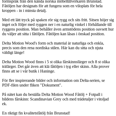
formspråk från den kända norska möbeltillverkaren Brunstad.
Fåtöljen har designats för att fungera som en viloplats för hela
kroppen - in i minsta detalj.
Med ett lätt tryck på spaken rör sig rygg och sits fritt. Sitsen höjer sig
inget och följer med ryggen ner i en naturlig vinkel i förhållande till
ryggens position. Man behåller även armstödens position oavsett hur
du väljer att sitta i fåtöljen. Fåtöljen kan låsas i önskad position.
Delta Motion Wood's form och material är naturliga och enkla,
precis som den rena nordiska stilen. Här kan du sitta och njuta
väldigt länge!
Delta Motion Wood finns i 5 st olika fårskinnsfärger och 8 st olika
träfärger. Det går även att klä fåtöljen i tyg eller skinn. Alla prover
finns att se i vår butik i Haninge.
För fler inspirerande bilder och information om Delta-serien, se
PDF-filen under fliken "Dokument".
På nätet kan du beställa Delta Motion Wood Fåtölj + Fotpall i
bildens fårskinn: Scandinavian Grey och med trädetaljer i vitoljad
ek.
En riktigt fin kvalitetsfåtölj från Brunstad!