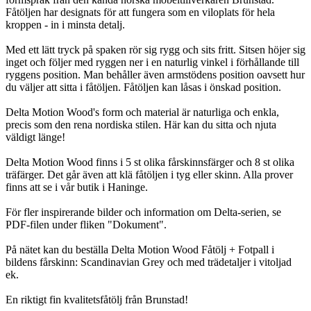
Fåtöljen har designats för att fungera som en viloplats för hela
kroppen - in i minsta detalj.
Med ett lätt tryck på spaken rör sig rygg och sits fritt. Sitsen höjer sig
inget och följer med ryggen ner i en naturlig vinkel i förhållande till
ryggens position. Man behåller även armstödens position oavsett hur
du väljer att sitta i fåtöljen. Fåtöljen kan låsas i önskad position.
Delta Motion Wood's form och material är naturliga och enkla,
precis som den rena nordiska stilen. Här kan du sitta och njuta
väldigt länge!
Delta Motion Wood finns i 5 st olika fårskinnsfärger och 8 st olika
träfärger. Det går även att klä fåtöljen i tyg eller skinn. Alla prover
finns att se i vår butik i Haninge.
För fler inspirerande bilder och information om Delta-serien, se
PDF-filen under fliken "Dokument".
På nätet kan du beställa Delta Motion Wood Fåtölj + Fotpall i
bildens fårskinn: Scandinavian Grey och med trädetaljer i vitoljad
ek.
En riktigt fin kvalitetsfåtölj från Brunstad!