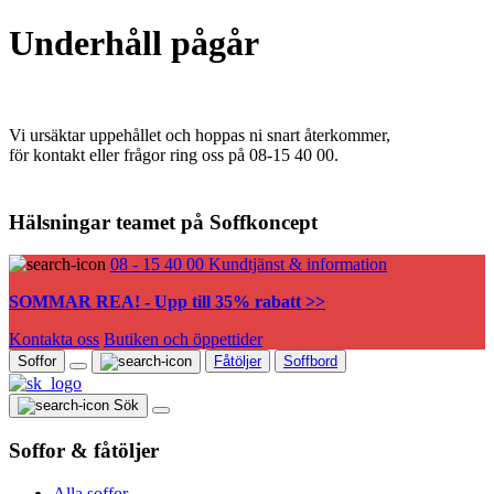
Underhåll pågår
Vi ursäktar uppehållet och hoppas ni snart återkommer,
för kontakt eller frågor ring oss på 08-15 40 00.
Hälsningar teamet på Soffkoncept
08 - 15 40 00
Kundtjänst & information
SOMMAR REA! - Upp till 35% rabatt >>
Kontakta oss
Butiken och öppettider
Soffor
Fåtöljer
Soffbord
Sök
Soffor & fåtöljer
Alla soffor