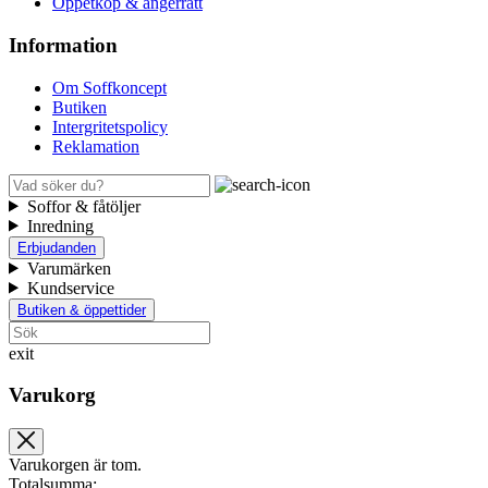
Öppetköp & ångerrätt
Information
Om Soffkoncept
Butiken
Intergritetspolicy
Reklamation
Soffor & fåtöljer
Inredning
Erbjudanden
Varumärken
Kundservice
Butiken & öppettider
exit
Varukorg
Varukorgen är tom.
Totalsumma: