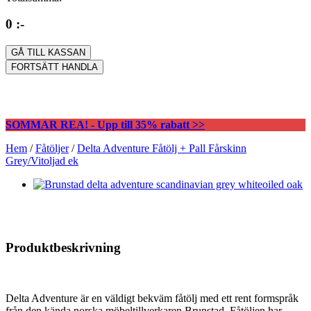
0 :-
GÅ TILL KASSAN
FORTSÄTT HANDLA
SOMMAR REA! - Upp till 35% rabatt >>
Hem
/
Fåtöljer
/
Delta Adventure Fåtölj + Pall Fårskinn
Grey/Vitoljad ek
Produktbeskrivning
Delta Adventure är en väldigt bekväm fåtölj med ett rent formspråk
från den kända norska möbeltillverkaren Brunstad. Fåtöljen har