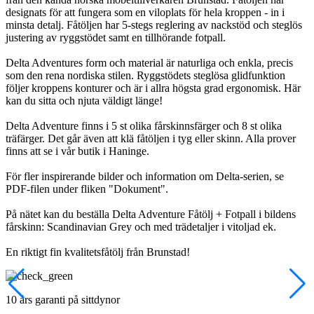
designats för att fungera som en viloplats för hela kroppen - in i
minsta detalj. Fåtöljen har 5-stegs reglering av nackstöd och steglös
justering av ryggstödet samt en tillhörande fotpall.
Delta Adventures form och material är naturliga och enkla, precis
som den rena nordiska stilen. Ryggstödets steglösa glidfunktion
följer kroppens konturer och är i allra högsta grad ergonomisk. Här
kan du sitta och njuta väldigt länge!
Delta Adventure finns i 5 st olika fårskinnsfärger och 8 st olika
träfärger. Det går även att klä fåtöljen i tyg eller skinn. Alla prover
finns att se i vår butik i Haninge.
För fler inspirerande bilder och information om Delta-serien, se
PDF-filen under fliken "Dokument".
På nätet kan du beställa Delta Adventure Fåtölj + Fotpall i bildens
fårskinn: Scandinavian Grey och med trädetaljer i vitoljad ek.
En riktigt fin kvalitetsfåtölj från Brunstad!
10 års garanti på sittdynor