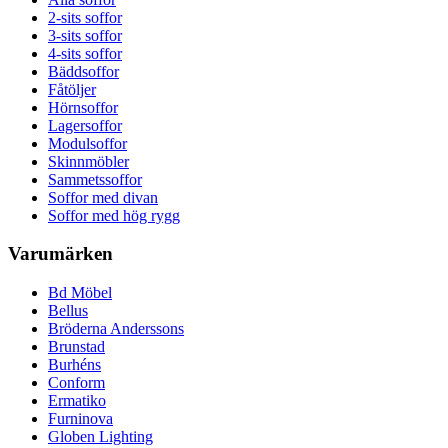
2-sits soffor
3-sits soffor
4-sits soffor
Bäddsoffor
Fåtöljer
Hörnsoffor
Lagersoffor
Modulsoffor
Skinnmöbler
Sammetssoffor
Soffor med divan
Soffor med hög rygg
Varumärken
Bd Möbel
Bellus
Bröderna Anderssons
Brunstad
Burhéns
Conform
Ermatiko
Furninova
Globen Lighting