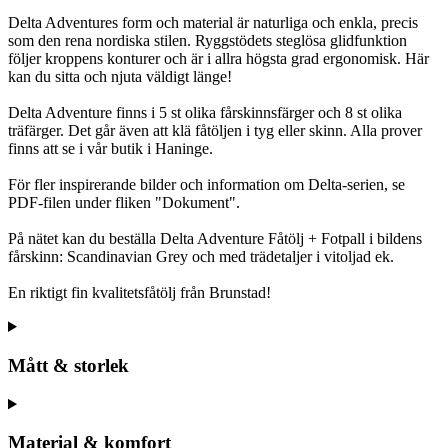
Delta Adventures form och material är naturliga och enkla, precis
som den rena nordiska stilen. Ryggstödets steglösa glidfunktion
följer kroppens konturer och är i allra högsta grad ergonomisk. Här
kan du sitta och njuta väldigt länge!
Delta Adventure finns i 5 st olika fårskinnsfärger och 8 st olika
träfärger. Det går även att klä fåtöljen i tyg eller skinn. Alla prover
finns att se i vår butik i Haninge.
För fler inspirerande bilder och information om Delta-serien, se
PDF-filen under fliken "Dokument".
På nätet kan du beställa Delta Adventure Fåtölj + Fotpall i bildens
fårskinn: Scandinavian Grey och med trädetaljer i vitoljad ek.
En riktigt fin kvalitetsfåtölj från Brunstad!
Mått & storlek
Material & komfort