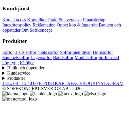
Kundtjänst
Kontakta oss
Köpvillkor
Frakt & leveranser
Finansiering
Integritetspolicy
Reklamation
Öppet köp & ångerrätt
Butiken och
öppettider
Om Soffkoncept
Produkter
Soffor
3-sits soffor
4-sits soffor
Soffor med divan
Hörnsoffor
Sammetssoffor
Lagersoffor
Bäddsoffor
Modulsoffor
Soffor med
hög rygg
Fåtöljer
Butik och öppettider
Kundservice
Produkter
TEL: 08 - 15 40 00
E-POST
KARTA
FACEBOOK
INSTAGRAM
© SOFFKONCEPT SVERIGE AB - 2026