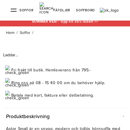
SOFFOR
FÅTÖLJER
SOFFBORD
SOMMAR REA! - Upp till 35% rabatt >>
Hem
/
Soffor
/
Soffor & fåtöljer
Kundtjänst
Varumärken
Information
Alla soffor
Kontakta oss
2-sits soffor
Köpvillkor
Bd Möbel
Om Soffkoncept
Bellus
Butiken
Laddar...
3-sits soffor
Frakt & leveranser
4-sits soffor
Bröderna Anderssons
Intergritetspolicy
Bäddsoffor
Finansiering
Fåtöljer
Brunstad
Reklamation
Burhéns
Fri frakt till butik. Hemleverans från 795:-
Hörnsoffor
Öppetköp & ångerrätt
Lagersoffor
Conform
Ermatiko
Modulsoffor
Skinnmöbler
Furninova
Globen Lighting
Ring oss på 08 - 15 40 00 om du behöver hjälp.
Sammetssoffor
Hovden
Kleppe
Neiser
Betala med kort, faktura eller delbetalning.
Soffor med divan
Pohjanmaan
Soffor med hög rygg
Produktbeskrivning
Inredning
Astor Small är en snygg, modern och tidlös hörnsoffa med