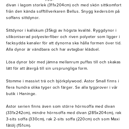
Belysning
Mattor
divan i lagom storlek (311x204cm) och med skön sittkomfort
Soffbord
från den kända sofftillverkaren Bellus. Snygg kedersöm på
soffans sittdynor.
Sittdynor i kallskum (35kg) av högsta kvalité. Ryggdynor i
silikoniserad polyesterfiber och riven polyeter som ligger i
facksydda kanaler för att dynorna ska hålla formen över tid.
Alla dynor är vändbara och har avtagbar klädsel.
Lösa dynor bör med jämna mellanrum puffas till och skakas
lätt för att återgå till sin ursprungliga form.
Stomme i massivt trä och björkplywood. Astor Small finns i
flera hundra olika tyger och färger. Se alla tygprover i vår
butik i Haninge.
Astor serien finns även som större hörnsoffa med divan
(331x242cm), mindre hörnsoffa med divan (285x204cm), rak
3-sits soffa (330cm), rak 2-sits soffa (220cm) och som Maxi
fåtölj (151cm).