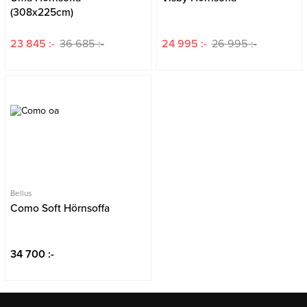
(308x225cm)
23 845 :-
36 685 :-
24 995 :-
26 995 :-
Bellus
Como Soft Hörnsoffa
34 700 :-