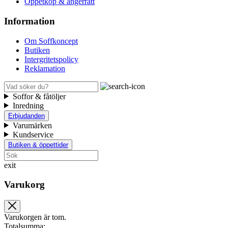
Öppetköp & ångerrätt
Information
Om Soffkoncept
Butiken
Intergritetspolicy
Reklamation
Soffor & fåtöljer
Inredning
Erbjudanden
Varumärken
Kundservice
Butiken & öppettider
exit
Varukorg
Varukorgen är tom.
Totalsumma: