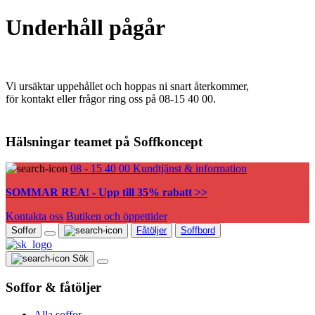
Underhåll pågår
Vi ursäktar uppehållet och hoppas ni snart återkommer,
för kontakt eller frågor ring oss på 08-15 40 00.
Hälsningar teamet på Soffkoncept
08 - 15 40 00
Kundtjänst & information
SOMMAR REA! - Upp till 35% rabatt >>
Kontakta oss
Butiken och öppettider
Soffor
Fåtöljer
Soffbord
Sök
Soffor & fåtöljer
Alla soffor