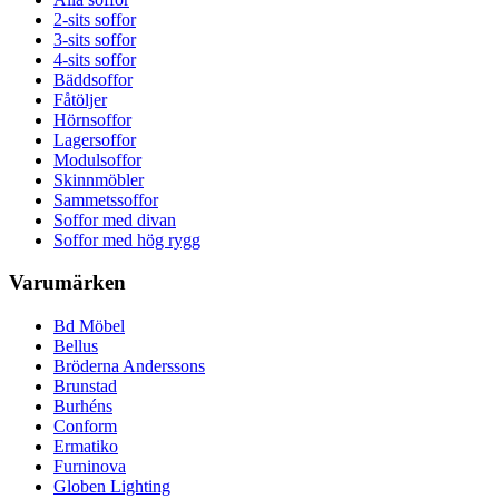
2-sits soffor
3-sits soffor
4-sits soffor
Bäddsoffor
Fåtöljer
Hörnsoffor
Lagersoffor
Modulsoffor
Skinnmöbler
Sammetssoffor
Soffor med divan
Soffor med hög rygg
Varumärken
Bd Möbel
Bellus
Bröderna Anderssons
Brunstad
Burhéns
Conform
Ermatiko
Furninova
Globen Lighting