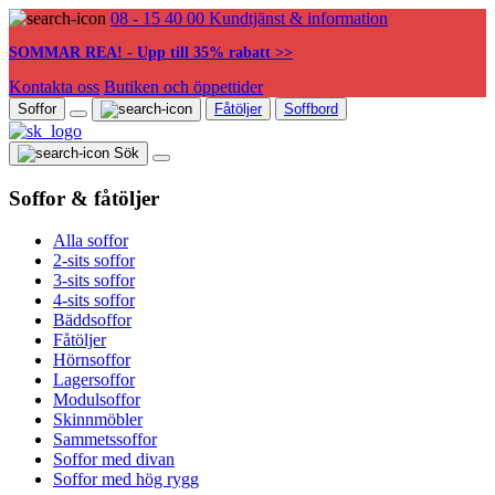
08 - 15 40 00
Kundtjänst & information
SOMMAR REA! - Upp till 35% rabatt >>
Kontakta oss
Butiken och öppettider
Soffor
Fåtöljer
Soffbord
Sök
Soffor & fåtöljer
Alla soffor
2-sits soffor
3-sits soffor
4-sits soffor
Bäddsoffor
Fåtöljer
Hörnsoffor
Lagersoffor
Modulsoffor
Skinnmöbler
Sammetssoffor
Soffor med divan
Soffor med hög rygg