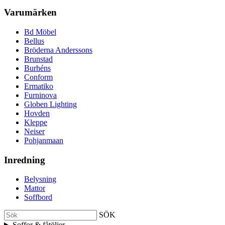
Varumärken
Bd Möbel
Bellus
Bröderna Anderssons
Brunstad
Burhéns
Conform
Ermatiko
Furninova
Globen Lighting
Hovden
Kleppe
Neiser
Pohjanmaan
Inredning
Belysning
Mattor
Soffbord
SÖK
Soffor & fåtöljer