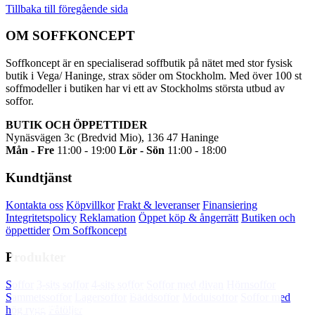
Tillbaka till föregående sida
OM SOFFKONCEPT
Soffkoncept är en specialiserad soffbutik på nätet med stor fysisk
butik i Vega/ Haninge, strax söder om Stockholm. Med över 100 st
soffmodeller i butiken har vi ett av Stockholms största utbud av
soffor.
BUTIK OCH ÖPPETTIDER
Nynäsvägen 3c (Bredvid Mio), 136 47 Haninge
Mån - Fre
11:00 - 19:00
Lör - Sön
11:00 - 18:00
Kundtjänst
Kontakta oss
Köpvillkor
Frakt & leveranser
Finansiering
Integritetspolicy
Reklamation
Öppet köp & ångerrätt
Butiken och
öppettider
Om Soffkoncept
Produkter
Soffkoncept.se använder cookies för att din
Soffor
3-sits soffor
4-sits soffor
Soffor med divan
Hörnsoffor
upplevelse av webbplatsen ska bli så bra
Sammetssoffor
Lagersoffor
Bäddsoffor
Modulsoffor
Soffor med
som möjligt. Tryck OK för att godkänna eller
hög rygg
Fåtöljer