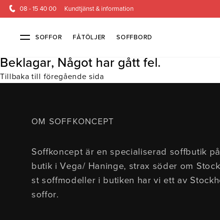
08 - 15 40 00
Kundtjänst & information
SOFFOR
FÅTÖLJER
SOFFBORD
Beklagar, Något har gått fel.
Tillbaka till föregående sida
Soffor & fåtöljer
Kundtjänst
Alla soffor
Kontakta oss
2-sits soffor
Köpvillkor
3-sits sof
Frakt & l
OM SOFFKONCEPT
4-sits soffor
Finansiering
Bäddsoffor
Öppetköp & ångerrätt
Fåtöljer
Hörnsoffor
Lagersoffor
Modulsof
Soffkoncept är en specialiserad soffbutik på
Skinnmöbler
Sammetssoffor
Soffor m
butik i Vega/ Haninge, strax söder om Stoc
Soffor med hög rygg
st soffmodeller i butiken har vi ett av Stock
soffor.
Inredning