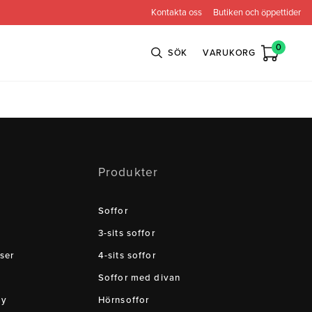
Kontakta oss
Butiken och öppettider
0
SÖK
VARUKORG
n
Bröderna Anderssons
Intergritetspolicy
Produkter
ns
Conform
ova
Globen Lighting
Soffor
e
Neiser
3-sits soffor
ser
4-sits soffor
Soffor med divan
cy
Hörnsoffor