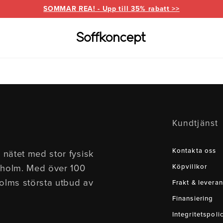
SOMMAR REA! - Upp till 35% rabatt >>
Varumärken
Information
for
everanser
Bd Möbel
Om Soffkoncept
Bellus
Butike
Kundtjänst
Brunstad
Reklamation
Burhé
for
Ermatiko
Furnin
Kontakta oss
 nätet med stor fysisk
ed divan
Hovden
Klepp
kholm. Med över 100
Köpvillkor
Pohjanmaan
holms största utbud av
Frakt & leveran
Finansiering
Integritetspoli