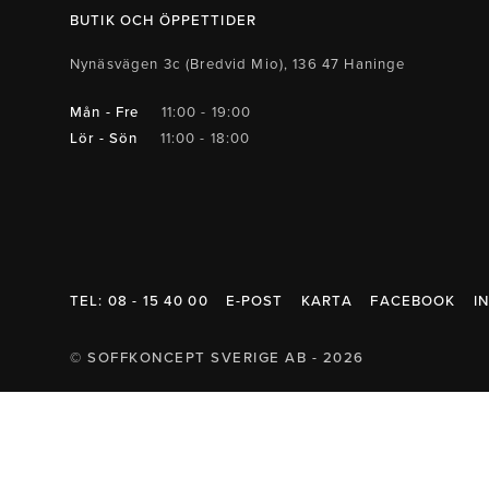
Belysning
Mattor
Soffbord
BUTIK OCH ÖPPETTIDER
Nynäsvägen 3c (Bredvid Mio), 136 47 Haninge
Mån - Fre
11:00 - 19:00
Lör - Sön
11:00 - 18:00
TEL: 08 - 15 40 00
E-POST
KARTA
FACEBOOK
I
© SOFFKONCEPT SVERIGE AB - 2026