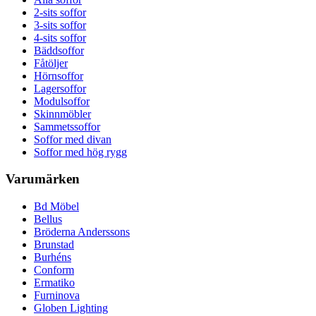
2-sits soffor
3-sits soffor
4-sits soffor
Bäddsoffor
Fåtöljer
Hörnsoffor
Lagersoffor
Modulsoffor
Skinnmöbler
Sammetssoffor
Soffor med divan
Soffor med hög rygg
Varumärken
Bd Möbel
Bellus
Bröderna Anderssons
Brunstad
Burhéns
Conform
Ermatiko
Furninova
Globen Lighting