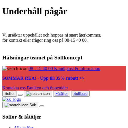
Underhåll pågår
Vi ursäktar uppehållet och hoppas ni snart återkommer,
för kontakt eller frågor ring oss på 08-15 40 00.
Hälsningar teamet på Soffkoncept
08 - 15 40 00
Kundtjänst & information
SOMMAR REA! - Upp till 35% rabatt >>
Kontakta oss
Butiken och öppettider
Soffor
Fåtöljer
Soffbord
Sök
Soffor & fåtöljer
Alla soffor