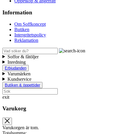
Öppetköp & ångerrätt
Information
Om Soffkoncept
Butiken
Intergritetspolicy
Reklamation
Soffor & fåtöljer
Inredning
Erbjudanden
Varumärken
Kundservice
Butiken & öppettider
exit
Varukorg
Varukorgen är tom.
Totalsumma: