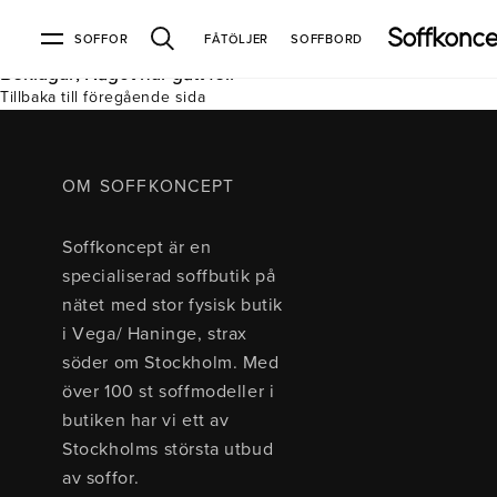
SOFFOR
FÅTÖLJER
SOFFBORD
Beklagar, Något har gått fel.
Tillbaka till föregående sida
Soffor & fåtöljer
Kundtjänst
Varumärken
Information
Alla soffor
Kontakta oss
2-sits soffor
Köpvillkor
Bd Möbel
Om Soffkoncept
Bellus
Butiken
OM SOFFKONCEPT
3-sits soffor
Frakt & leveranser
4-sits soffor
Bröderna Anderssons
Intergritetspolicy
Soffkoncept är en
Bäddsoffor
Finansiering
Fåtöljer
Brunstad
Reklamation
Burhéns
specialiserad soffbutik på
Hörnsoffor
Öppetköp & ångerrätt
Lagersoffor
Conform
Ermatiko
nätet med stor fysisk butik
Modulsoffor
Skinnmöbler
Furninova
Globen Lighting
i Vega/ Haninge, strax
Sammetssoffor
Hovden
Kleppe
Neiser
söder om Stockholm. Med
Soffor med divan
Pohjanmaan
över 100 st soffmodeller i
Soffor med hög rygg
butiken har vi ett av
Stockholms största utbud
Inredning
av soffor.