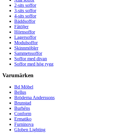
2-sits soffor
3-sits soffor
4-sits soffor
Bäddsoffor
Fåtöljer
Hörnsoffor
Lagersoffor
Modulsoffor
Skinnmöbler
Sammetssoffor
Soffor med divan
Soffor med hög rygg
Varumärken
Bd Möbel
Bellus
Bröderna Anderssons
Brunstad
Burhéns
Conform
Ermatiko
Furninova
Globen Lighting