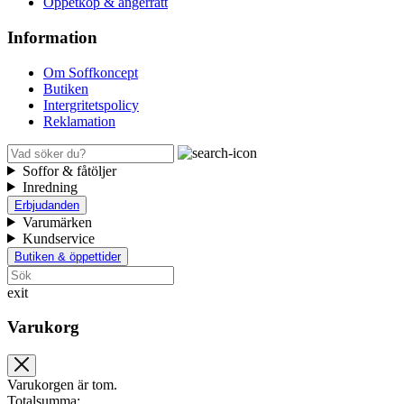
Öppetköp & ångerrätt
Information
Om Soffkoncept
Butiken
Intergritetspolicy
Reklamation
Soffor & fåtöljer
Inredning
Erbjudanden
Varumärken
Kundservice
Butiken & öppettider
exit
Varukorg
Varukorgen är tom.
Totalsumma: