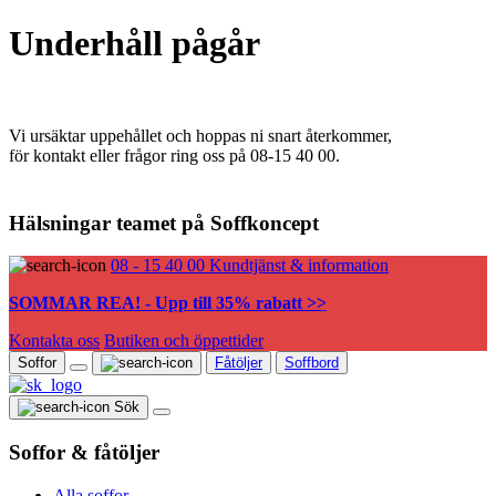
Underhåll pågår
Vi ursäktar uppehållet och hoppas ni snart återkommer,
för kontakt eller frågor ring oss på 08-15 40 00.
Hälsningar teamet på Soffkoncept
08 - 15 40 00
Kundtjänst & information
SOMMAR REA! - Upp till 35% rabatt >>
Kontakta oss
Butiken och öppettider
Soffor
Fåtöljer
Soffbord
Sök
Soffor & fåtöljer
Alla soffor