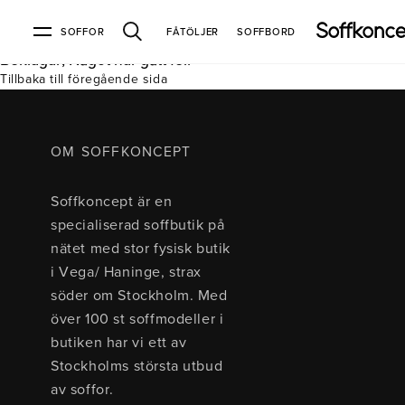
SOFFOR
FÅTÖLJER
SOFFBORD
Beklagar, Något har gått fel.
Tillbaka till föregående sida
Soffor & fåtöljer
Kundtjänst
Varumärken
Information
Alla soffor
Kontakta oss
2-sits soffor
Köpvillkor
Bd Möbel
Om Soffkoncept
Bellus
Butiken
OM SOFFKONCEPT
3-sits soffor
Frakt & leveranser
4-sits soffor
Bröderna Anderssons
Intergritetspolicy
Soffkoncept är en
Bäddsoffor
Finansiering
Fåtöljer
Brunstad
Reklamation
Burhéns
specialiserad soffbutik på
Hörnsoffor
Öppetköp & ångerrätt
Lagersoffor
Conform
Ermatiko
nätet med stor fysisk butik
Modulsoffor
Skinnmöbler
Furninova
Globen Lighting
i Vega/ Haninge, strax
Sammetssoffor
Hovden
Kleppe
Neiser
söder om Stockholm. Med
Soffor med divan
Pohjanmaan
över 100 st soffmodeller i
Soffor med hög rygg
butiken har vi ett av
Stockholms största utbud
Inredning
av soffor.