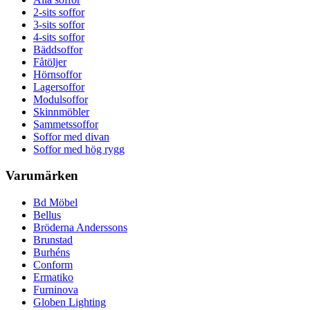
2-sits soffor
3-sits soffor
4-sits soffor
Bäddsoffor
Fåtöljer
Hörnsoffor
Lagersoffor
Modulsoffor
Skinnmöbler
Sammetssoffor
Soffor med divan
Soffor med hög rygg
Varumärken
Bd Möbel
Bellus
Bröderna Anderssons
Brunstad
Burhéns
Conform
Ermatiko
Furninova
Globen Lighting