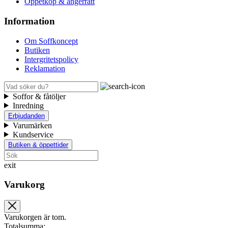
Öppetköp & ångerrätt
Information
Om Soffkoncept
Butiken
Intergritetspolicy
Reklamation
Soffor & fåtöljer
Inredning
Erbjudanden
Varumärken
Kundservice
Butiken & öppettider
exit
Varukorg
Varukorgen är tom.
Totalsumma: