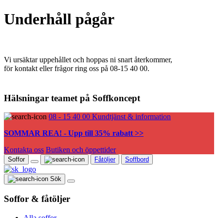
Underhåll pågår
Vi ursäktar uppehållet och hoppas ni snart återkommer,
för kontakt eller frågor ring oss på 08-15 40 00.
Hälsningar teamet på Soffkoncept
08 - 15 40 00
Kundtjänst & information
SOMMAR REA! - Upp till 35% rabatt >>
Kontakta oss
Butiken och öppettider
Soffor
Fåtöljer
Soffbord
Sök
Soffor & fåtöljer
Alla soffor