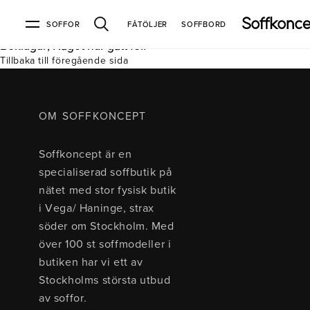
SOFFOR
FÅTÖLJER
SOFFBORD
Beklagar, Något har gått fel.
Tillbaka till föregående sida
Soffor & fåtöljer
Kundtjänst
Varumärken
Information
Alla soffor
Kontakta oss
2-sits soffor
Köpvillkor
Bd Möbel
Om Soffkoncept
Bellus
Butiken
OM SOFFKONCEPT
3-sits soffor
Frakt & leveranser
4-sits soffor
Bröderna Anderssons
Intergritetspolicy
Soffkoncept är en
Bäddsoffor
Finansiering
Fåtöljer
Brunstad
Reklamation
Burhéns
specialiserad soffbutik på
Hörnsoffor
Öppetköp & ångerrätt
Lagersoffor
Conform
Ermatiko
nätet med stor fysisk butik
Modulsoffor
Skinnmöbler
Furninova
Globen Lighting
i Vega/ Haninge, strax
Sammetssoffor
Hovden
Kleppe
Neiser
söder om Stockholm. Med
Soffor med divan
Pohjanmaan
över 100 st soffmodeller i
Soffor med hög rygg
butiken har vi ett av
Stockholms största utbud
Inredning
av soffor.