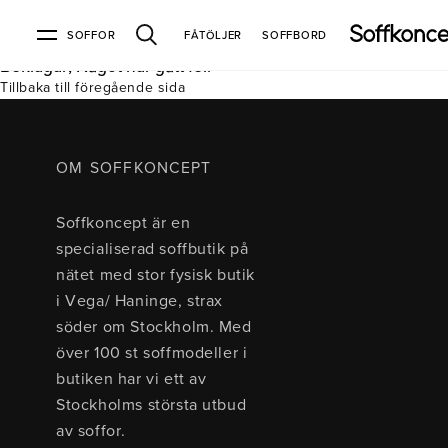
SOFFOR
FÅTÖLJER
SOFFBORD
Beklagar, Något har gått fel.
Tillbaka till föregående sida
Soffor & fåtöljer
Kundtjänst
Varumärken
Information
Alla soffor
Kontakta oss
2-sits soffor
Köpvillkor
Bd Möbel
Om Soffkoncept
Bellus
Butiken
OM SOFFKONCEPT
3-sits soffor
Frakt & leveranser
4-sits soffor
Bröderna Anderssons
Intergritetspolicy
Soffkoncept är en
Bäddsoffor
Finansiering
Fåtöljer
Brunstad
Reklamation
Burhéns
specialiserad soffbutik på
Hörnsoffor
Öppetköp & ångerrätt
Lagersoffor
Conform
Ermatiko
nätet med stor fysisk butik
Modulsoffor
Skinnmöbler
Furninova
Globen Lighting
i Vega/ Haninge, strax
Sammetssoffor
Hovden
Kleppe
Neiser
söder om Stockholm. Med
Soffor med divan
Pohjanmaan
över 100 st soffmodeller i
Soffor med hög rygg
butiken har vi ett av
Stockholms största utbud
Inredning
av soffor.