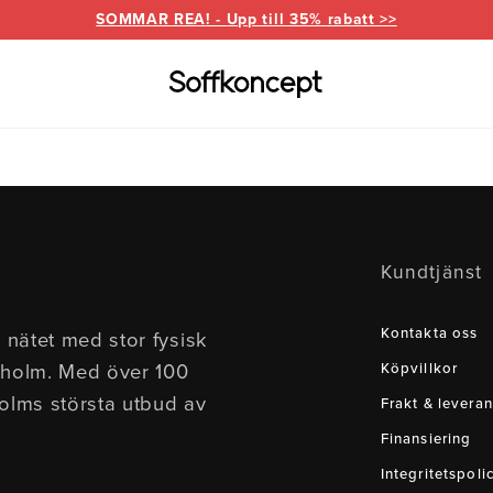
SOMMAR REA! - Upp till 35% rabatt >>
Varumärken
Information
for
everanser
Bd Möbel
Om Soffkoncept
Bellus
Butike
Kundtjänst
Brunstad
Reklamation
Burhé
for
Ermatiko
Furnin
Kontakta oss
 nätet med stor fysisk
ed divan
Hovden
Klepp
kholm. Med över 100
Köpvillkor
Pohjanmaan
holms största utbud av
Frakt & leveran
Finansiering
Integritetspoli