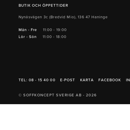
Belysning
Mattor
Soffbord
BUTIK OCH ÖPPETTIDER
Nynäsvägen 3c (Bredvid Mio), 136 47 Haninge
Mån - Fre
11:00 - 19:00
Lör - Sön
11:00 - 18:00
TEL: 08 - 15 40 00
E-POST
KARTA
FACEBOOK
I
© SOFFKONCEPT SVERIGE AB - 2026