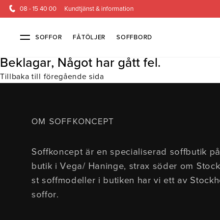
08 - 15 40 00
Kundtjänst & information
SOFFOR
FÅTÖLJER
SOFFBORD
Beklagar, Något har gått fel.
Tillbaka till föregående sida
Soffor & fåtöljer
Kundtjänst
Alla soffor
Kontakta oss
2-sits soffor
Köpvillkor
3-sits sof
Frakt & l
OM SOFFKONCEPT
4-sits soffor
Finansiering
Bäddsoffor
Öppetköp & ångerrätt
Fåtöljer
Hörnsoffor
Lagersoffor
Modulsof
Soffkoncept är en specialiserad soffbutik på
Skinnmöbler
Sammetssoffor
Soffor m
butik i Vega/ Haninge, strax söder om Stoc
Soffor med hög rygg
st soffmodeller i butiken har vi ett av Stock
soffor.
Inredning