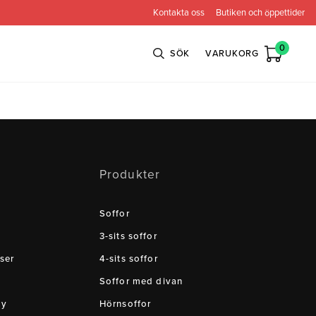
Kontakta oss
Butiken och öppettider
0
SÖK
VARUKORG
n
Bröderna Anderssons
Intergritetspolicy
Produkter
ns
Conform
ova
Globen Lighting
Soffor
e
Neiser
3-sits soffor
ser
4-sits soffor
Soffor med divan
cy
Hörnsoffor