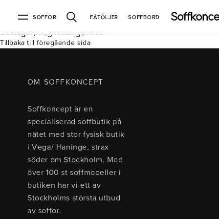
SOFFOR
FÅTÖLJER
SOFFBORD
Beklagar, Något har gått fel.
Tillbaka till föregående sida
Soffor & fåtöljer
Kundtjänst
Varumärken
Information
Alla soffor
Kontakta oss
2-sits soffor
Köpvillkor
Bd Möbel
Om Soffkoncept
Bellus
Butiken
OM SOFFKONCEPT
3-sits soffor
Frakt & leveranser
4-sits soffor
Bröderna Anderssons
Intergritetspolicy
Soffkoncept är en
Bäddsoffor
Finansiering
Fåtöljer
Brunstad
Reklamation
Burhéns
specialiserad soffbutik på
Hörnsoffor
Öppetköp & ångerrätt
Lagersoffor
Conform
Ermatiko
nätet med stor fysisk butik
Modulsoffor
Skinnmöbler
Furninova
Globen Lighting
i Vega/ Haninge, strax
Sammetssoffor
Hovden
Kleppe
Neiser
söder om Stockholm. Med
Soffor med divan
Pohjanmaan
över 100 st soffmodeller i
Soffor med hög rygg
butiken har vi ett av
Stockholms största utbud
Inredning
av soffor.