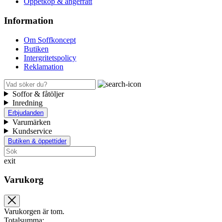
Öppetköp & ångerrätt
Information
Om Soffkoncept
Butiken
Intergritetspolicy
Reklamation
Soffor & fåtöljer
Inredning
Erbjudanden
Varumärken
Kundservice
Butiken & öppettider
exit
Varukorg
Varukorgen är tom.
Totalsumma: