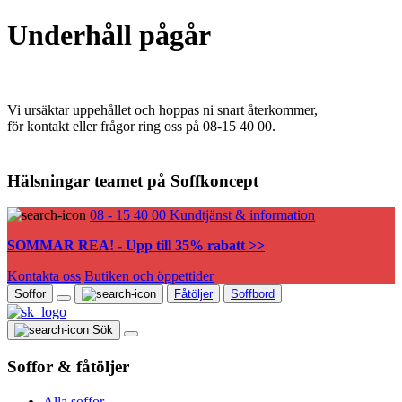
Underhåll pågår
Vi ursäktar uppehållet och hoppas ni snart återkommer,
för kontakt eller frågor ring oss på 08-15 40 00.
Hälsningar teamet på Soffkoncept
08 - 15 40 00
Kundtjänst & information
SOMMAR REA! - Upp till 35% rabatt >>
Kontakta oss
Butiken och öppettider
Soffor
Fåtöljer
Soffbord
Sök
Soffor & fåtöljer
Alla soffor