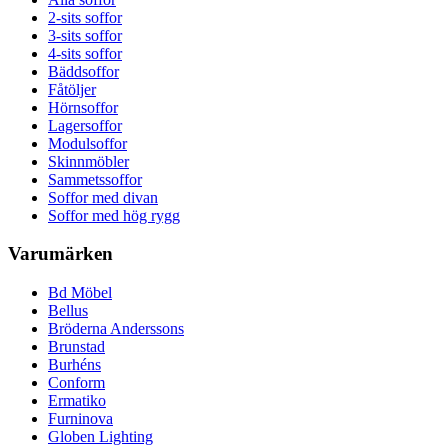
2-sits soffor
3-sits soffor
4-sits soffor
Bäddsoffor
Fåtöljer
Hörnsoffor
Lagersoffor
Modulsoffor
Skinnmöbler
Sammetssoffor
Soffor med divan
Soffor med hög rygg
Varumärken
Bd Möbel
Bellus
Bröderna Anderssons
Brunstad
Burhéns
Conform
Ermatiko
Furninova
Globen Lighting