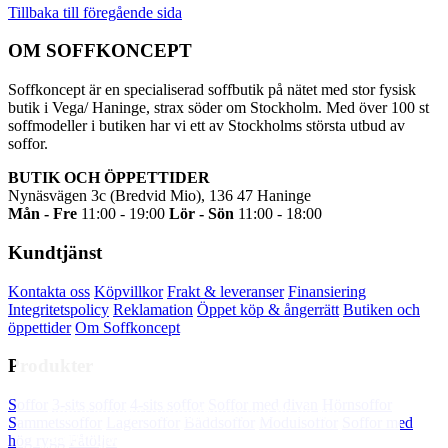
Tillbaka till föregående sida
OM SOFFKONCEPT
Soffkoncept är en specialiserad soffbutik på nätet med stor fysisk
butik i Vega/ Haninge, strax söder om Stockholm. Med över 100 st
soffmodeller i butiken har vi ett av Stockholms största utbud av
soffor.
BUTIK OCH ÖPPETTIDER
Nynäsvägen 3c (Bredvid Mio), 136 47 Haninge
Mån - Fre
11:00 - 19:00
Lör - Sön
11:00 - 18:00
Kundtjänst
Kontakta oss
Köpvillkor
Frakt & leveranser
Finansiering
Integritetspolicy
Reklamation
Öppet köp & ångerrätt
Butiken och
öppettider
Om Soffkoncept
Produkter
Soffkoncept.se använder cookies för att din
Soffor
3-sits soffor
4-sits soffor
Soffor med divan
Hörnsoffor
upplevelse av webbplatsen ska bli så bra
Sammetssoffor
Lagersoffor
Bäddsoffor
Modulsoffor
Soffor med
som möjligt. Tryck OK för att godkänna eller
hög rygg
Fåtöljer