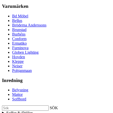
Varumärken
Bd Möbel
Bellus
Bröderna Anderssons
Brunstad
Burhéns
Conform
Ermatiko
Furninova
Globen Lighting
Hovden
Kleppe
Neiser
Pohjanmaan
Inredning
Belysning
Mattor
Soffbord
SÖK
Soffor & fåtöljer