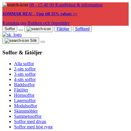
08 - 15 40 00
Kundtjänst & information
SOMMAR REA! - Upp till 35% rabatt >>
Kontakta oss
Butiken och öppettider
Soffor
Fåtöljer
Soffbord
Sök
Soffor & fåtöljer
Alla soffor
2-sits soffor
3-sits soffor
4-sits soffor
Bäddsoffor
Fåtöljer
Hörnsoffor
Lagersoffor
Modulsoffor
Skinnmöbler
Sammetssoffor
Soffor med divan
Soffor med hög rygg