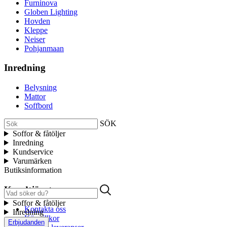
Furninova
Globen Lighting
Hovden
Kleppe
Neiser
Pohjanmaan
Inredning
Belysning
Mattor
Soffbord
SÖK
Soffor & fåtöljer
Inredning
Kundservice
Varumärken
Butiksinformation
Kundtjänst
Soffor & fåtöljer
Kontakta oss
Inredning
Köpvillkor
Erbjudanden