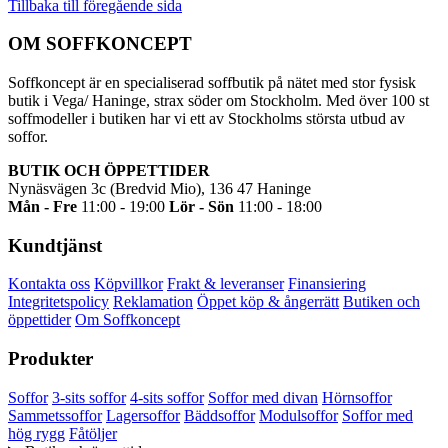
Tillbaka till föregående sida
OM SOFFKONCEPT
Soffkoncept är en specialiserad soffbutik på nätet med stor fysisk
butik i Vega/ Haninge, strax söder om Stockholm. Med över 100 st
soffmodeller i butiken har vi ett av Stockholms största utbud av
soffor.
BUTIK OCH ÖPPETTIDER
Nynäsvägen 3c (Bredvid Mio), 136 47 Haninge
Mån - Fre
11:00 - 19:00
Lör - Sön
11:00 - 18:00
Kundtjänst
Kontakta oss
Köpvillkor
Frakt & leveranser
Finansiering
Integritetspolicy
Reklamation
Öppet köp & ångerrätt
Butiken och
öppettider
Om Soffkoncept
Produkter
Soffor
3-sits soffor
4-sits soffor
Soffor med divan
Hörnsoffor
Sammetssoffor
Lagersoffor
Bäddsoffor
Modulsoffor
Soffor med
hög rygg
Fåtöljer