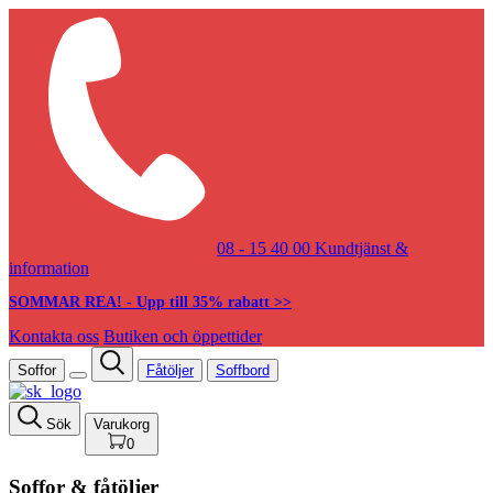
08 - 15 40 00
Kundtjänst &
information
SOMMAR REA! - Upp till 35% rabatt >>
Kontakta oss
Butiken och öppettider
Soffor
Fåtöljer
Soffbord
Sök
Varukorg
0
Soffor & fåtöljer