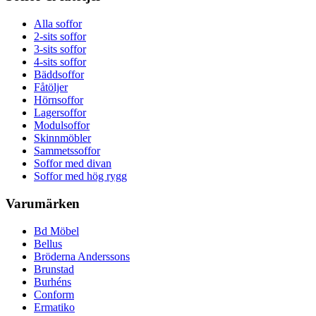
Alla soffor
2-sits soffor
3-sits soffor
4-sits soffor
Bäddsoffor
Fåtöljer
Hörnsoffor
Lagersoffor
Modulsoffor
Skinnmöbler
Sammetssoffor
Soffor med divan
Soffor med hög rygg
Varumärken
Bd Möbel
Bellus
Bröderna Anderssons
Brunstad
Burhéns
Conform
Ermatiko