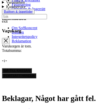
Frakt & leveranser
Varumärken
Finansiering
Kundservice
Öppetköp & ångerrätt
Butiken & öppettider
Information
exit
Om Soffkoncept
Varukorg
Butiken
Intergritetspolicy
Reklamation
Varukorgen är tom.
Totalsumma:
-
:-
GÅ TILL KASSAN
FORTSÄTT HANDLA
Beklagar, Något har gått fel.