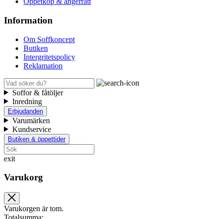
Öppetköp & ångerrätt
Information
Om Soffkoncept
Butiken
Intergritetspolicy
Reklamation
Soffor & fåtöljer
Inredning
Erbjudanden
Varumärken
Kundservice
Butiken & öppettider
exit
Varukorg
Varukorgen är tom.
Totalsumma: