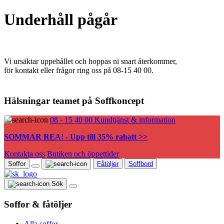
Underhåll pågår
Vi ursäktar uppehållet och hoppas ni snart återkommer,
för kontakt eller frågor ring oss på 08-15 40 00.
Hälsningar teamet på Soffkoncept
08 - 15 40 00
Kundtjänst & information
SOMMAR REA! - Upp till 35% rabatt >>
Kontakta oss
Butiken och öppettider
Soffor
Fåtöljer
Soffbord
Sök
Soffor & fåtöljer
Alla soffor