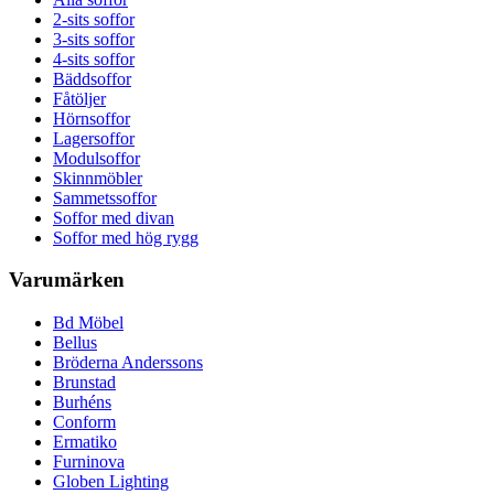
2-sits soffor
3-sits soffor
4-sits soffor
Bäddsoffor
Fåtöljer
Hörnsoffor
Lagersoffor
Modulsoffor
Skinnmöbler
Sammetssoffor
Soffor med divan
Soffor med hög rygg
Varumärken
Bd Möbel
Bellus
Bröderna Anderssons
Brunstad
Burhéns
Conform
Ermatiko
Furninova
Globen Lighting