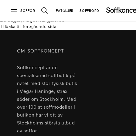
SOFFOR
FÅTÖLJER
SOFFBORD
Beklagar, Något har gått fel.
Tillbaka till föregående sida
Soffor & fåtöljer
Kundtjänst
Varumärken
Information
Alla soffor
Kontakta oss
2-sits soffor
Köpvillkor
Bd Möbel
Om Soffkoncept
Bellus
Butiken
OM SOFFKONCEPT
3-sits soffor
Frakt & leveranser
4-sits soffor
Bröderna Anderssons
Intergritetspolicy
Soffkoncept är en
Bäddsoffor
Finansiering
Fåtöljer
Brunstad
Reklamation
Burhéns
specialiserad soffbutik på
Hörnsoffor
Öppetköp & ångerrätt
Lagersoffor
Conform
Ermatiko
nätet med stor fysisk butik
Modulsoffor
Skinnmöbler
Furninova
Globen Lighting
i Vega/ Haninge, strax
Sammetssoffor
Hovden
Kleppe
Neiser
söder om Stockholm. Med
Soffor med divan
Pohjanmaan
över 100 st soffmodeller i
Soffor med hög rygg
butiken har vi ett av
Stockholms största utbud
Inredning
av soffor.