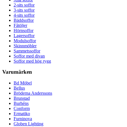
2-sits soffor
3-sits soffor
4-sits soffor
Bäddsoffor
Fåtöljer
Hörnsoffor
Lagersoffor
Modulsoffor
Skinnmöbler
Sammetssoffor
Soffor med divan
Soffor med hög rygg
Varumärken
Bd Möbel
Bellus
Bröderna Anderssons
Brunstad
Burhéns
Conform
Ermatiko
Furninova
Globen Lighting