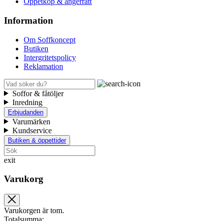
Öppetköp & ångerrätt
Information
Om Soffkoncept
Butiken
Intergritetspolicy
Reklamation
Soffor & fåtöljer
Inredning
Erbjudanden
Varumärken
Kundservice
Butiken & öppettider
exit
Varukorg
Varukorgen är tom.
Totalsumma: