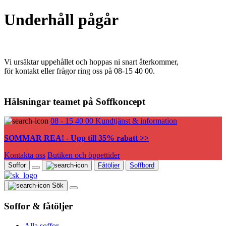
Underhåll pågår
Vi ursäktar uppehållet och hoppas ni snart återkommer,
för kontakt eller frågor ring oss på 08-15 40 00.
Hälsningar teamet på Soffkoncept
08 - 15 40 00
Kundtjänst & information
SOMMAR REA! - Upp till 35% rabatt >>
Kontakta oss
Butiken och öppettider
Soffor
Fåtöljer
Soffbord
Sök
Soffor & fåtöljer
Alla soffor