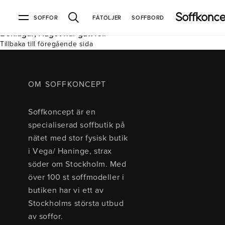
SOFFOR
FÅTÖLJER
SOFFBORD
Beklagar, Något har gått fel.
Tillbaka till föregående sida
Soffor & fåtöljer
Kundtjänst
Varumärken
Information
Alla soffor
Kontakta oss
2-sits soffor
Köpvillkor
Bd Möbel
Om Soffkoncept
Bellus
Butiken
OM SOFFKONCEPT
3-sits soffor
Frakt & leveranser
4-sits soffor
Bröderna Anderssons
Intergritetspolicy
Soffkoncept är en
Bäddsoffor
Finansiering
Fåtöljer
Brunstad
Reklamation
Burhéns
specialiserad soffbutik på
Hörnsoffor
Öppetköp & ångerrätt
Lagersoffor
Conform
Ermatiko
nätet med stor fysisk butik
Modulsoffor
Skinnmöbler
Furninova
Globen Lighting
i Vega/ Haninge, strax
Sammetssoffor
Hovden
Kleppe
Neiser
söder om Stockholm. Med
Soffor med divan
Pohjanmaan
över 100 st soffmodeller i
Soffor med hög rygg
butiken har vi ett av
Stockholms största utbud
Inredning
av soffor.