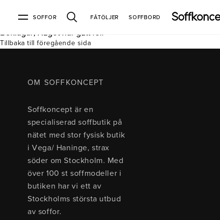
SOFFOR
FÅTÖLJER
SOFFBORD
Beklagar, Något har gått fel.
Tillbaka till föregående sida
Soffor & fåtöljer
Kundtjänst
Varumärken
Information
Alla soffor
Kontakta oss
2-sits soffor
Köpvillkor
Bd Möbel
Om Soffkoncept
Bellus
Butiken
OM SOFFKONCEPT
3-sits soffor
Frakt & leveranser
4-sits soffor
Bröderna Anderssons
Intergritetspolicy
Soffkoncept är en
Bäddsoffor
Finansiering
Fåtöljer
Brunstad
Reklamation
Burhéns
specialiserad soffbutik på
Hörnsoffor
Öppetköp & ångerrätt
Lagersoffor
Conform
Ermatiko
nätet med stor fysisk butik
Modulsoffor
Skinnmöbler
Furninova
Globen Lighting
i Vega/ Haninge, strax
Sammetssoffor
Hovden
Kleppe
Neiser
söder om Stockholm. Med
Soffor med divan
Pohjanmaan
över 100 st soffmodeller i
Soffor med hög rygg
butiken har vi ett av
Stockholms största utbud
Inredning
av soffor.