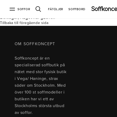
SOFFOR
FÅTÖLJER
SOFFBORD
Beklagar, Något har gått fel.
Tillbaka till föregående sida
Soffor & fåtöljer
Kundtjänst
Varumärken
Information
Alla soffor
Kontakta oss
2-sits soffor
Köpvillkor
Bd Möbel
Om Soffkoncept
Bellus
Butiken
OM SOFFKONCEPT
3-sits soffor
Frakt & leveranser
4-sits soffor
Bröderna Anderssons
Intergritetspolicy
Soffkoncept är en
Bäddsoffor
Finansiering
Fåtöljer
Brunstad
Reklamation
Burhéns
specialiserad soffbutik på
Hörnsoffor
Öppetköp & ångerrätt
Lagersoffor
Conform
Ermatiko
nätet med stor fysisk butik
Modulsoffor
Skinnmöbler
Furninova
Globen Lighting
i Vega/ Haninge, strax
Sammetssoffor
Hovden
Kleppe
Neiser
söder om Stockholm. Med
Soffor med divan
Pohjanmaan
över 100 st soffmodeller i
Soffor med hög rygg
butiken har vi ett av
Stockholms största utbud
Inredning
av soffor.