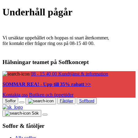
Underhåll pågår
Vi ursäktar uppehållet och hoppas ni snart återkommer,
för kontakt eller frågor ring oss på 08-15 40 00.
Hälsningar teamet på Soffkoncept
08 - 15 40 00
Kundtjänst & information
SOMMAR REA! - Upp till 35% rabatt >>
Kontakta oss
Butiken och öppettider
Soffor
Fåtöljer
Soffbord
Sök
Soffor & fåtöljer
Alla soffor