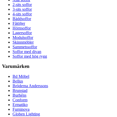
2-sits soffor
3-sits soffor
4-sits soffor
Bäddsoffor
Fåtöljer
Hörnsoffor
Lagersoffor
Modulsoffor
Skinnmöbler
Sammetssoffor
Soffor med divan
Soffor med hög rygg
Varumärken
Bd Möbel
Bellus
Bröderna Anderssons
Brunstad
Burhéns
Conform
Ermatiko
Furninova
Globen Lighting