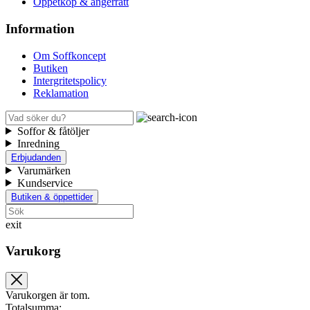
Öppetköp & ångerrätt
Information
Om Soffkoncept
Butiken
Intergritetspolicy
Reklamation
Soffor & fåtöljer
Inredning
Erbjudanden
Varumärken
Kundservice
Butiken & öppettider
exit
Varukorg
Varukorgen är tom.
Totalsumma: