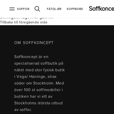
SOFFOR
FÅTÖLJER
SOFFBORD
Beklagar, Något har gått fel.
Tillbaka till föregående sida
Soffor & fåtöljer
Kundtjänst
Varumärken
Information
Alla soffor
Kontakta oss
2-sits soffor
Köpvillkor
Bd Möbel
Om Soffkoncept
Bellus
Butiken
OM SOFFKONCEPT
3-sits soffor
Frakt & leveranser
4-sits soffor
Bröderna Anderssons
Intergritetspolicy
Soffkoncept är en
Bäddsoffor
Finansiering
Fåtöljer
Brunstad
Reklamation
Burhéns
specialiserad soffbutik på
Hörnsoffor
Öppetköp & ångerrätt
Lagersoffor
Conform
Ermatiko
nätet med stor fysisk butik
Modulsoffor
Skinnmöbler
Furninova
Globen Lighting
i Vega/ Haninge, strax
Sammetssoffor
Hovden
Kleppe
Neiser
söder om Stockholm. Med
Soffor med divan
Pohjanmaan
över 100 st soffmodeller i
Soffor med hög rygg
butiken har vi ett av
Stockholms största utbud
Inredning
av soffor.