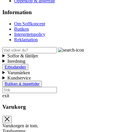
Öppetköp & ångerrätt
Information
Om Soffkoncept
Butiken
Intergritetspolicy
Reklamation
Soffor & fåtöljer
Inredning
Erbjudanden
Varumärken
Kundservice
Butiken & öppettider
exit
Varukorg
Varukorgen är tom.
Totalsumma: