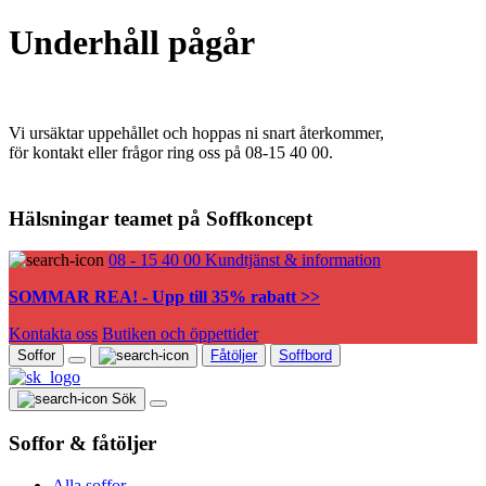
Underhåll pågår
Vi ursäktar uppehållet och hoppas ni snart återkommer,
för kontakt eller frågor ring oss på 08-15 40 00.
Hälsningar teamet på Soffkoncept
08 - 15 40 00
Kundtjänst & information
SOMMAR REA! - Upp till 35% rabatt >>
Kontakta oss
Butiken och öppettider
Soffor
Fåtöljer
Soffbord
Sök
Soffor & fåtöljer
Alla soffor