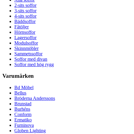
2-sits soffor
3-sits soffor
4-sits soffor
Bäddsoffor
Fåtöljer
Hörnsoffor
Lagersoffor
Modulsoffor
Skinnmöbler
Sammetssoffor
Soffor med divan
Soffor med hög rygg
Varumärken
Bd Möbel
Bellus
Bröderna Anderssons
Brunstad
Burhéns
Conform
Ermatiko
Furninova
Globen Lighting