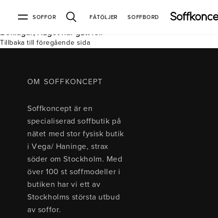
SOFFOR
FÅTÖLJER
SOFFBORD
Beklagar, Något har gått fel.
Tillbaka till föregående sida
Soffor & fåtöljer
Kundtjänst
Varumärken
Information
Alla soffor
Kontakta oss
2-sits soffor
Köpvillkor
Bd Möbel
Om Soffkoncept
Bellus
Butiken
OM SOFFKONCEPT
3-sits soffor
Frakt & leveranser
4-sits soffor
Bröderna Anderssons
Intergritetspolicy
Soffkoncept är en
Bäddsoffor
Finansiering
Fåtöljer
Brunstad
Reklamation
Burhéns
specialiserad soffbutik på
Hörnsoffor
Öppetköp & ångerrätt
Lagersoffor
Conform
Ermatiko
nätet med stor fysisk butik
Modulsoffor
Skinnmöbler
Furninova
Globen Lighting
i Vega/ Haninge, strax
Sammetssoffor
Hovden
Kleppe
Neiser
söder om Stockholm. Med
Soffor med divan
Pohjanmaan
över 100 st soffmodeller i
Soffor med hög rygg
butiken har vi ett av
Stockholms största utbud
Inredning
av soffor.