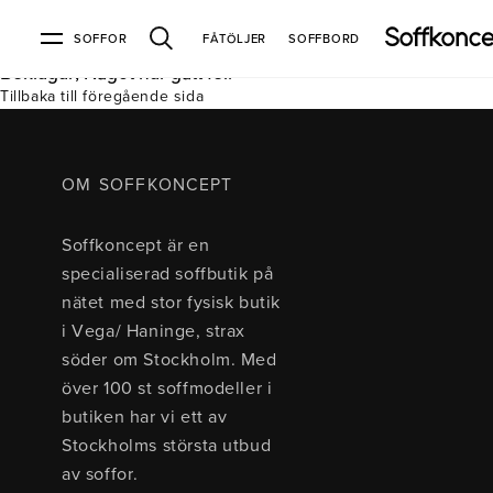
SOFFOR
FÅTÖLJER
SOFFBORD
Beklagar, Något har gått fel.
Tillbaka till föregående sida
Soffor & fåtöljer
Kundtjänst
Varumärken
Information
Alla soffor
Kontakta oss
2-sits soffor
Köpvillkor
Bd Möbel
Om Soffkoncept
Bellus
Butiken
OM SOFFKONCEPT
3-sits soffor
Frakt & leveranser
4-sits soffor
Bröderna Anderssons
Intergritetspolicy
Soffkoncept är en
Bäddsoffor
Finansiering
Fåtöljer
Brunstad
Reklamation
Burhéns
specialiserad soffbutik på
Hörnsoffor
Öppetköp & ångerrätt
Lagersoffor
Conform
Ermatiko
nätet med stor fysisk butik
Modulsoffor
Skinnmöbler
Furninova
Globen Lighting
i Vega/ Haninge, strax
Sammetssoffor
Hovden
Kleppe
Neiser
söder om Stockholm. Med
Soffor med divan
Pohjanmaan
över 100 st soffmodeller i
Soffor med hög rygg
butiken har vi ett av
Stockholms största utbud
Inredning
av soffor.