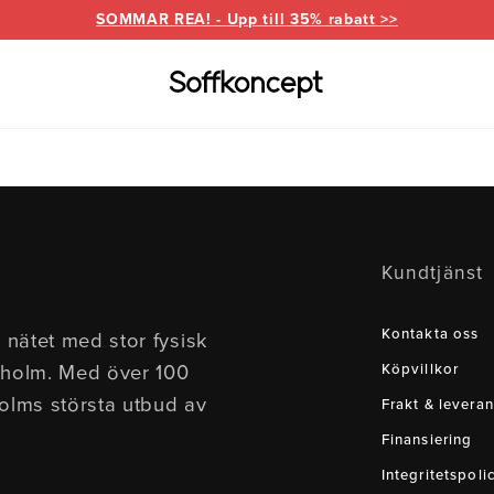
SOMMAR REA! - Upp till 35% rabatt >>
Varumärken
Information
for
everanser
Bd Möbel
Om Soffkoncept
Bellus
Butike
Kundtjänst
Brunstad
Reklamation
Burhé
for
Ermatiko
Furnin
Kontakta oss
 nätet med stor fysisk
ed divan
Hovden
Klepp
kholm. Med över 100
Köpvillkor
Pohjanmaan
holms största utbud av
Frakt & leveran
Finansiering
Integritetspoli