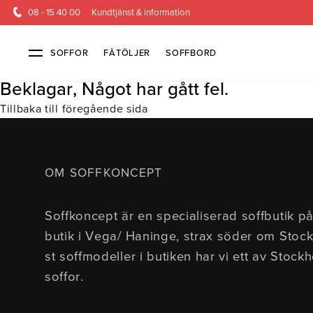
08 - 15 40 00
Kundtjänst & information
SOFFOR
FÅTÖLJER
SOFFBORD
Beklagar, Något har gått fel.
Tillbaka till föregående sida
Soffor & fåtöljer
Kundtjänst
Alla soffor
Kontakta oss
2-sits soffor
Köpvillkor
3-sits sof
Frakt & l
OM SOFFKONCEPT
4-sits soffor
Finansiering
Bäddsoffor
Öppetköp & ångerrätt
Fåtöljer
Hörnsoffor
Lagersoffor
Modulsof
Soffkoncept är en specialiserad soffbutik på
Skinnmöbler
Sammetssoffor
Soffor m
butik i Vega/ Haninge, strax söder om Stoc
Soffor med hög rygg
st soffmodeller i butiken har vi ett av Stock
soffor.
Inredning