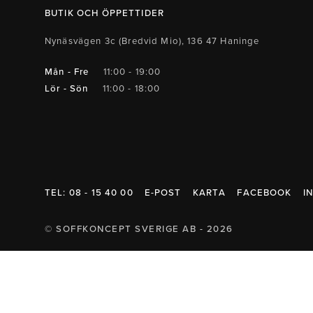
Belysning
Mattor
Soffbord
BUTIK OCH ÖPPETTIDER
Nynäsvägen 3c (Bredvid Mio), 136 47 Haninge
Mån - Fre
11:00 - 19:00
Lör - Sön
11:00 - 18:00
TEL: 08 - 15 40 00
E-POST
KARTA
FACEBOOK
I
© SOFFKONCEPT SVERIGE AB - 2026