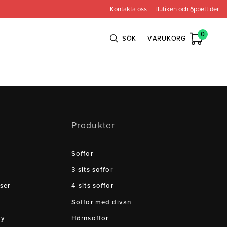
Kontakta oss
Butiken och öppettider
0
SÖK
VARUKORG
n
Bröderna Anderssons
Intergritetspolicy
Produkter
ns
Conform
ova
Globen Lighting
Soffor
e
Neiser
3-sits soffor
ser
4-sits soffor
Soffor med divan
cy
Hörnsoffor