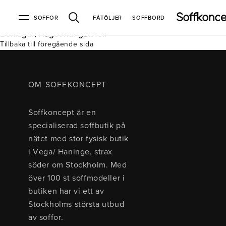
SOFFOR
FÅTÖLJER
SOFFBORD
Beklagar, Något har gått fel.
Tillbaka till föregående sida
Soffor & fåtöljer
Kundtjänst
Varumärken
Information
Alla soffor
Kontakta oss
2-sits soffor
Köpvillkor
Bd Möbel
Om Soffkoncept
Bellus
Butiken
OM SOFFKONCEPT
3-sits soffor
Frakt & leveranser
4-sits soffor
Bröderna Anderssons
Intergritetspolicy
Soffkoncept är en
Bäddsoffor
Finansiering
Fåtöljer
Brunstad
Reklamation
Burhéns
specialiserad soffbutik på
Hörnsoffor
Öppetköp & ångerrätt
Lagersoffor
Conform
Ermatiko
nätet med stor fysisk butik
Modulsoffor
Skinnmöbler
Furninova
Globen Lighting
i Vega/ Haninge, strax
Sammetssoffor
Hovden
Kleppe
Neiser
söder om Stockholm. Med
Soffor med divan
Pohjanmaan
över 100 st soffmodeller i
Soffor med hög rygg
butiken har vi ett av
Stockholms största utbud
Inredning
av soffor.