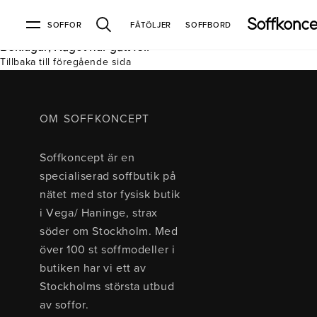
SOFFOR
FÅTÖLJER
SOFFBORD
Beklagar, Något har gått fel.
Tillbaka till föregående sida
Soffor & fåtöljer
Kundtjänst
Varumärken
Information
Alla soffor
Kontakta oss
2-sits soffor
Köpvillkor
Bd Möbel
Om Soffkoncept
Bellus
Butiken
OM SOFFKONCEPT
3-sits soffor
Frakt & leveranser
4-sits soffor
Bröderna Anderssons
Intergritetspolicy
Soffkoncept är en
Bäddsoffor
Finansiering
Fåtöljer
Brunstad
Reklamation
Burhéns
specialiserad soffbutik på
Hörnsoffor
Öppetköp & ångerrätt
Lagersoffor
Conform
Ermatiko
nätet med stor fysisk butik
Modulsoffor
Skinnmöbler
Furninova
Globen Lighting
i Vega/ Haninge, strax
Sammetssoffor
Hovden
Kleppe
Neiser
söder om Stockholm. Med
Soffor med divan
Pohjanmaan
över 100 st soffmodeller i
Soffor med hög rygg
butiken har vi ett av
Stockholms största utbud
Inredning
av soffor.