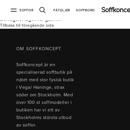
SOFFOR
FÅTÖLJER
SOFFBORD
Beklagar, Något har gått fel.
Tillbaka till föregående sida
Soffor & fåtöljer
Kundtjänst
Varumärken
Information
Alla soffor
Kontakta oss
2-sits soffor
Köpvillkor
Bd Möbel
Om Soffkoncept
Bellus
Butiken
OM SOFFKONCEPT
3-sits soffor
Frakt & leveranser
4-sits soffor
Bröderna Anderssons
Intergritetspolicy
Soffkoncept är en
Bäddsoffor
Finansiering
Fåtöljer
Brunstad
Reklamation
Burhéns
specialiserad soffbutik på
Hörnsoffor
Öppetköp & ångerrätt
Lagersoffor
Conform
Ermatiko
nätet med stor fysisk butik
Modulsoffor
Skinnmöbler
Furninova
Globen Lighting
i Vega/ Haninge, strax
Sammetssoffor
Hovden
Kleppe
Neiser
söder om Stockholm. Med
Soffor med divan
Pohjanmaan
över 100 st soffmodeller i
Soffor med hög rygg
butiken har vi ett av
Stockholms största utbud
Inredning
av soffor.