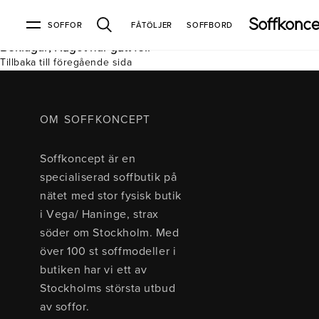
SOFFOR
FÅTÖLJER
SOFFBORD
Beklagar, Något har gått fel.
Tillbaka till föregående sida
Soffor & fåtöljer
Kundtjänst
Varumärken
Information
Alla soffor
Kontakta oss
2-sits soffor
Köpvillkor
Bd Möbel
Om Soffkoncept
Bellus
Butiken
OM SOFFKONCEPT
3-sits soffor
Frakt & leveranser
4-sits soffor
Bröderna Anderssons
Intergritetspolicy
Soffkoncept är en
Bäddsoffor
Finansiering
Fåtöljer
Brunstad
Reklamation
Burhéns
specialiserad soffbutik på
Hörnsoffor
Öppetköp & ångerrätt
Lagersoffor
Conform
Ermatiko
nätet med stor fysisk butik
Modulsoffor
Skinnmöbler
Furninova
Globen Lighting
i Vega/ Haninge, strax
Sammetssoffor
Hovden
Kleppe
Neiser
söder om Stockholm. Med
Soffor med divan
Pohjanmaan
över 100 st soffmodeller i
Soffor med hög rygg
butiken har vi ett av
Stockholms största utbud
Inredning
av soffor.