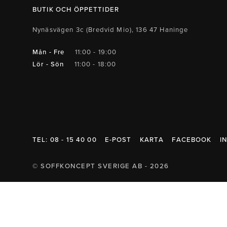
Belysning
Mattor
Soffbord
BUTIK OCH ÖPPETTIDER
Nynäsvägen 3c (Bredvid Mio), 136 47 Haninge
Mån - Fre
11:00 - 19:00
Lör - Sön
11:00 - 18:00
TEL: 08 - 15 40 00
E-POST
KARTA
FACEBOOK
I
© SOFFKONCEPT SVERIGE AB - 2026