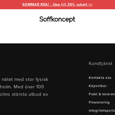
SOMMAR REA! - Upp till 35% rabatt >>
Varumärken
Information
for
everanser
Bd Möbel
Om Soffkoncept
Bellus
Butike
Kundtjänst
Brunstad
Reklamation
Burhé
for
Ermatiko
Furnin
Kontakta oss
 nätet med stor fysisk
ed divan
Hovden
Klepp
kholm. Med över 100
Köpvillkor
Pohjanmaan
holms största utbud av
Frakt & leveran
Finansiering
Integritetspoli