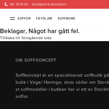
08 - 15 40 00
Kundtjänst & information
SOFFOR
FÅTÖLJER
SOFFBORD
Beklagar, Något har gått fel.
Tillbaka till föregående sida
Soffor & fåtöljer
Kundtjänst
Alla soffor
Kontakta oss
2-sits soffor
Köpvillkor
3-sits sof
Frakt & l
OM SOFFKONCEPT
4-sits soffor
Finansiering
Bäddsoffor
Öppetköp & ångerrätt
Fåtöljer
Hörnsoffor
Lagersoffor
Modulsof
Soffkoncept är en specialiserad soffbutik på
Skinnmöbler
Sammetssoffor
Soffor m
butik i Vega/ Haninge, strax söder om Stoc
Soffor med hög rygg
st soffmodeller i butiken har vi ett av Stock
soffor.
Inredning