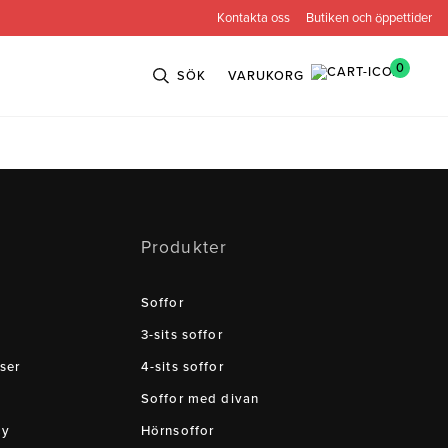
Kontakta oss
Butiken och öppettider
0
SÖK
VARUKORG
n
Bröderna Anderssons
Intergritetspolicy
Produkter
ns
Conform
ova
Globen Lighting
Soffor
e
Neiser
3-sits soffor
ser
4-sits soffor
Soffor med divan
cy
Hörnsoffor