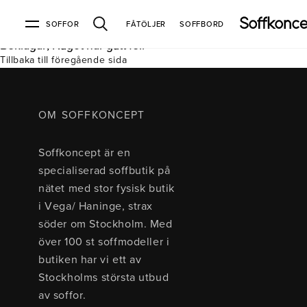
SOFFOR
FÅTÖLJER
SOFFBORD
Beklagar, Något har gått fel.
Tillbaka till föregående sida
Soffor & fåtöljer
Kundtjänst
Varumärken
Information
Alla soffor
Kontakta oss
2-sits soffor
Köpvillkor
Bd Möbel
Om Soffkoncept
Bellus
Butiken
OM SOFFKONCEPT
3-sits soffor
Frakt & leveranser
4-sits soffor
Bröderna Anderssons
Intergritetspolicy
Soffkoncept är en
Bäddsoffor
Finansiering
Fåtöljer
Brunstad
Reklamation
Burhéns
specialiserad soffbutik på
Hörnsoffor
Öppetköp & ångerrätt
Lagersoffor
Conform
Ermatiko
nätet med stor fysisk butik
Modulsoffor
Skinnmöbler
Furninova
Globen Lighting
i Vega/ Haninge, strax
Sammetssoffor
Hovden
Kleppe
Neiser
söder om Stockholm. Med
Soffor med divan
Pohjanmaan
över 100 st soffmodeller i
Soffor med hög rygg
butiken har vi ett av
Stockholms största utbud
Inredning
av soffor.