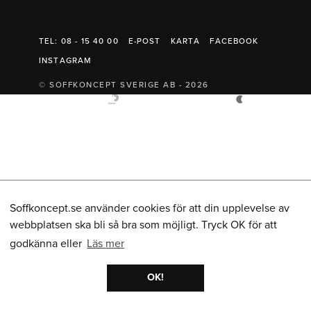
Belysning
Mattor
Soffbord
TEL: 08 - 15 40 00
E-POST
KARTA
FACEBOOK
INSTAGRAM
© SOFFKONCEPT SVERIGE AB - 2026
Soffkoncept.se använder cookies för att din upplevelse av
webbplatsen ska bli så bra som möjligt. Tryck OK för att
godkänna eller
Läs mer
OK!