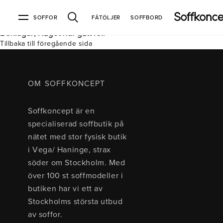
SOFFOR
FÅTÖLJER
SOFFBORD
Beklagar, Något har gått fel.
Tillbaka till föregående sida
Soffor & fåtöljer
Kundtjänst
Varumärken
Information
Alla soffor
Kontakta oss
2-sits soffor
Köpvillkor
Bd Möbel
Om Soffkoncept
Bellus
Butiken
OM SOFFKONCEPT
3-sits soffor
Frakt & leveranser
4-sits soffor
Bröderna Anderssons
Intergritetspolicy
Soffkoncept är en
Bäddsoffor
Finansiering
Fåtöljer
Brunstad
Reklamation
Burhéns
specialiserad soffbutik på
Hörnsoffor
Öppetköp & ångerrätt
Lagersoffor
Conform
Ermatiko
nätet med stor fysisk butik
Modulsoffor
Skinnmöbler
Furninova
Globen Lighting
i Vega/ Haninge, strax
Sammetssoffor
Hovden
Kleppe
Neiser
söder om Stockholm. Med
Soffor med divan
Pohjanmaan
över 100 st soffmodeller i
Soffor med hög rygg
butiken har vi ett av
Stockholms största utbud
Inredning
av soffor.