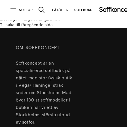
SOFFOR
FÅTÖLJER
SOFFBORD
Beklagar, Något har gått fel.
Tillbaka till föregående sida
Soffor & fåtöljer
Kundtjänst
Varumärken
Information
Alla soffor
Kontakta oss
2-sits soffor
Köpvillkor
Bd Möbel
Om Soffkoncept
Bellus
Butiken
OM SOFFKONCEPT
3-sits soffor
Frakt & leveranser
4-sits soffor
Bröderna Anderssons
Intergritetspolicy
Soffkoncept är en
Bäddsoffor
Finansiering
Fåtöljer
Brunstad
Reklamation
Burhéns
specialiserad soffbutik på
Hörnsoffor
Öppetköp & ångerrätt
Lagersoffor
Conform
Ermatiko
nätet med stor fysisk butik
Modulsoffor
Skinnmöbler
Furninova
Globen Lighting
i Vega/ Haninge, strax
Sammetssoffor
Hovden
Kleppe
Neiser
söder om Stockholm. Med
Soffor med divan
Pohjanmaan
över 100 st soffmodeller i
Soffor med hög rygg
butiken har vi ett av
Stockholms största utbud
Inredning
av soffor.